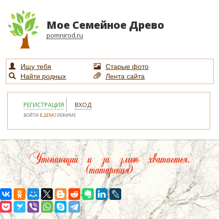
Мое Семейное Древо
pomnirod.ru
Ищу тебя
Старые фото
Найти родных
Лента сайта
РЕГИСТРАЦИЯ
ВХОД
ВОЙТИ В
ДЕМО
РЕЖИМЕ
Утопающий и за змею хватается.
(татарская)