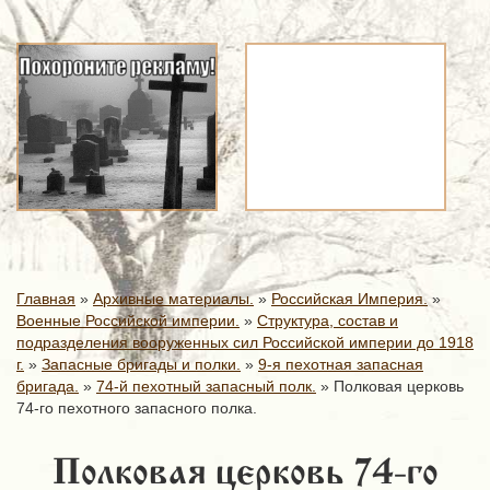
Главная
»
Архивные материалы.
»
Российская Империя.
»
Военные Российской империи.
»
Структура, состав и
подразделения вооруженных сил Российской империи до 1918
г.
»
Запасные бригады и полки.
»
9-я пехотная запасная
бригада.
»
74-й пехотный запасный полк.
»
Полковая церковь
74-го пехотного запасного полка.
Полковая церковь 74-го