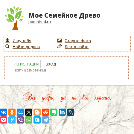
Мое Семейное Древо
pomnirod.ru
Ищу тебя
Старые фото
Найти родных
Лента сайта
РЕГИСТРАЦИЯ
ВХОД
ВОЙТИ В
ДЕМО
РЕЖИМЕ
Все добро, да не все хорошо.