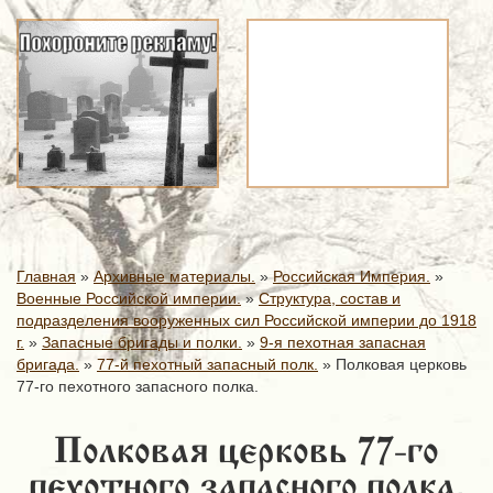
Главная
»
Архивные материалы.
»
Российская Империя.
»
Военные Российской империи.
»
Структура, состав и
подразделения вооруженных сил Российской империи до 1918
г.
»
Запасные бригады и полки.
»
9-я пехотная запасная
бригада.
»
77-й пехотный запасный полк.
»
Полковая церковь
77-го пехотного запасного полка.
Полковая церковь 77-го
пехотного запасного полка.