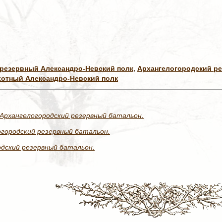
 резервный Александро-Невский полк
,
Архангелогородский р
хотный Александро-Невский полк
Архангелогородский резервный батальон.
огородский резервный батальон.
одский резервный батальон.