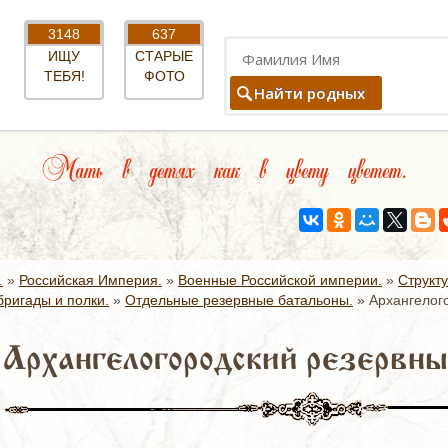
3148
637
ИЩУ
СТАРЫЕ
ТЕБЯ!
ФОТО
Найти родных
Мать в детях как в цвету цветет.
.
»
Российская Империя.
»
Военные Российской империи.
»
Структ
ригады и полки.
»
Отдельные резервные батальоны.
»
Архангелог
Архангелогородский резервны