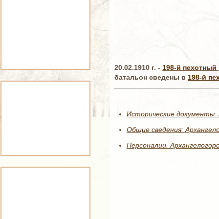
20.02.1910 г. -
198-й пехотный
батальон сведены в
198-й пе
Исторические документы. 
Общие сведения: Архангел
Персоналии. Архангелогор