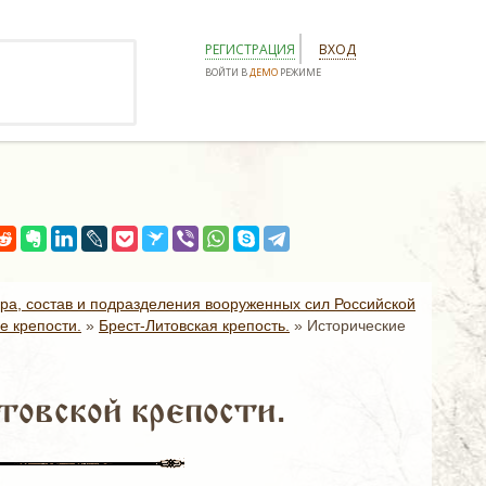
РЕГИСТРАЦИЯ
ВХОД
ВОЙТИ В
ДЕМО
РЕЖИМЕ
ура, состав и подразделения вооруженных сил Российской
е крепости.
»
Брест-Литовская крепость.
»
Исторические
овской крепости.