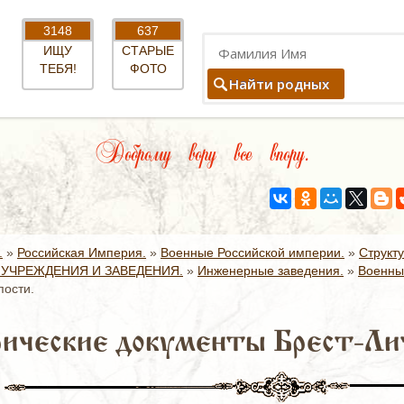
3148
637
ИЩУ
СТАРЫЕ
ТЕБЯ!
ФОТО
Найти родных
Доброму вору все впору.
.
»
Российская Империя.
»
Военные Российской империи.
»
Структ
УЧРЕЖДЕНИЯ И ЗАВЕДЕНИЯ.
»
Инженерные заведения.
»
Военны
пости.
ические документы Брест-Лит