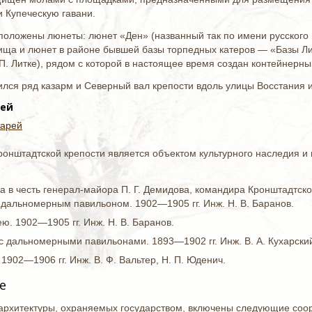
Купеческую гавани.
сположены люнеты: люнет «Ден» (названный так по имени русского 
ища и люнет в районе бывшей базы торпедных катеров — «Базы Лит
П. Литке), рядом с которой в настоящее время создан контейнерны
лся ряд казарм и Северный вал крепости вдоль улицы Восстания и
рей
тарей
онштадтской крепости является объектом культурного наследия и 
 в честь генерал-майора П. Г. Демидова, командира Кронштадтског
 дальномерным павильоном. 1902—1905 гг. Инж. Н. В. Баранов.
. 1902—1905 гг. Инж. Н. В. Баранов.
дальномерными павильонами. 1893—1902 гг. Инж. В. А. Кухарский,
902—1906 гг. Инж. В. Ф. Вальтер, Н. П. Юденич.
е
 архитектуры, охраняемых государством, включены следующие соо