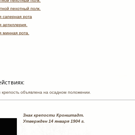
тной пехотный полк.
тной пехотный полк.
я саперная рота
я артиллерия.
я минная рота.
ействиях:
я крепость объявлена на осадном положении.
Знак крепости Кронштадт.
Утвержден 14 января 1904 г.