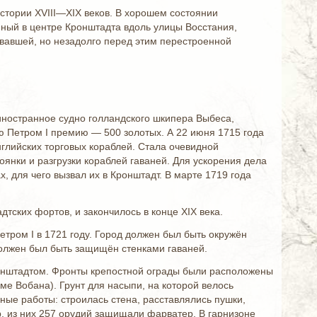
стории XVIII—XIX веков. В хорошем состоянии
ный в центре Кронштадта вдоль улицы Восстания,
овавшей, но незадолго перед этим перестроенной
иностранное судно голландского шкипера Выбеса,
ю Петром I премию — 500 золотых. А 22 июня 1715 года
английских торговых кораблей. Стала очевидной
янки и разгрузки кораблей гаваней. Для ускорения дела
, для чего вызвал их в Кронштадт. В марте 1719 года
дтских фортов, и закончилось в конце XIX века.
етром I в 1721 году. Город должен был быть окружён
должен был быть защищён стенками гаваней.
Кронштадтом. Фронты крепостной ограды были расположены
ме Вобана). Грунт для насыпи, на которой велось
ые работы: строилась стена, расставлялись пушки,
р, из них 257 орудий защищали фарватер. В гарнизоне