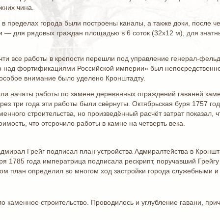
жних чина.
 в пределах города были построены каналы, а также доки, после ч
и — для рядовых граждан площадью в 6 соток (32х12 м), для знат
чти все работы в крепости перешли под управление генерал-фельдм
ор над фортификациями Российской империи» был непосредственно
е особое внимание было уделено Кронштадту.
были начаты работы по замене деревянных ограждений гаваней кам
рез три года эти работы были свёрнуты. Октябрьская буря 1757 г
менного строительства, но произведённый расчёт затрат показал,
оимость, что отсрочило работы в камне на четверть века.
 адмирал Грейг подписал план устройства Адмиралтейства в Кроншт
аря 1785 года императрица подписала рескрипт, поручавший Грейгу
ом план определил во многом ход застройки города служебными и
ло каменное строительство. Проводилось и углубление гавани, пр