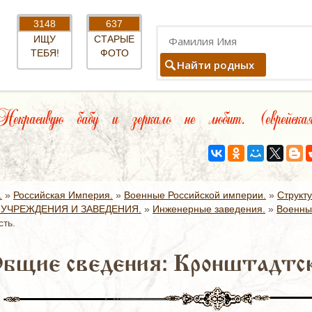
3148
637
ИЩУ
СТАРЫЕ
ТЕБЯ!
ФОТО
Найти родных
екрасивую бабу и зеркало не любит. (еврейска
.
»
Российская Империя.
»
Военные Российской империи.
»
Структ
УЧРЕЖДЕНИЯ И ЗАВЕДЕНИЯ.
»
Инженерные заведения.
»
Военны
сть.
Общие сведения: Кронштадтск