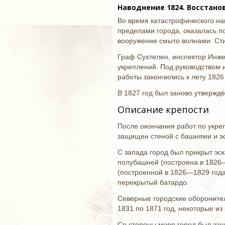
Наводнение 1824. Восстано
Во время катастрофического на
пределами города, оказалась п
вооружение смыто волнами. Стих
Граф Сухтелен, инспектор Инже
укреплений. Под руководством 
работы закончились к лету 1826
В 1827 год был заново утверждё
Описание крепости
После окончания работ по укре
защищен стеной с башнями и э
С запада город был прикрыт эс
полубашней (построена в 1826—
(построенной в 1826—1829 годах
перекрытый батардо.
Северные городские обороните
1831 по 1871 год, некоторые и
Со стороны моря город был за