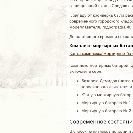
защищающий вход в Среднюю и 
К западу от кронверка были ра
современного городского кладб
мореплавателя, гидрографа Ф. 
До настоящего времени сохрани
Комплекс мортирных бата
Карта комплекса мортирных ба
Комплекс мортирных батарей Кр
включает в себя:
Батарею Демидов (названа
керосинового двигателя и
Южную мортирную батарею
Мортирную батарею № 1 с 
Мортирную батарею № 2. 1
Современное состояни
В список памятников истории и