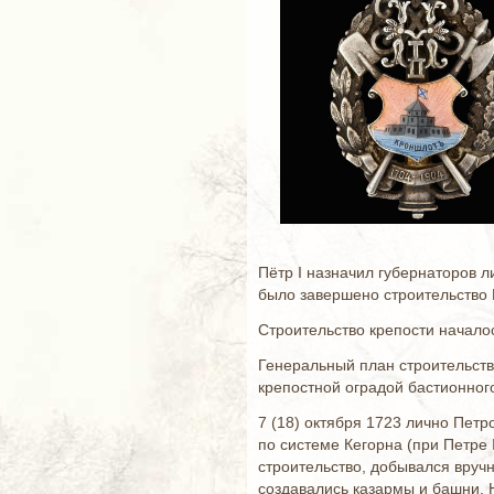
Пётр I назначил губернаторов л
было завершено строительство 
Строительство крепости началос
Генеральный план строительства
крепостной оградой бастионног
7 (18) октября 1723 лично Пет
по системе Кегорна (при Петре 
строительство, добывался вруч
создавались казармы и башни. 