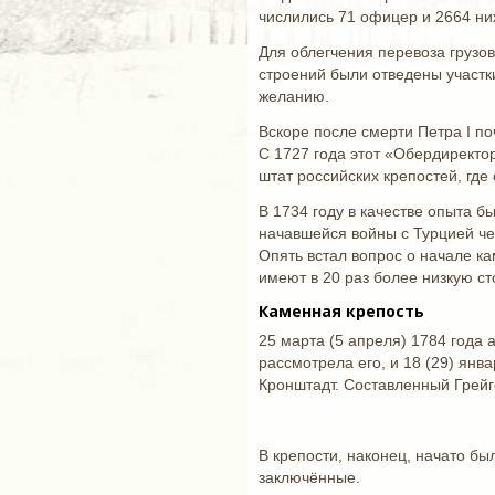
числились 71 офицер и 2664 ни
Для облегчения перевоза грузов
строений были отведены участк
желанию.
Вскоре после смерти Петра I по
С 1727 года этот «Обердирект
штат российских крепостей, гд
В 1734 году в качестве опыта 
начавшейся войны с Турцией че
Опять встал вопрос о начале ка
имеют в 20 раз более низкую ст
Каменная крепость
25 марта (5 апреля) 1784 года
рассмотрела его, и 18 (29) янв
Кронштадт. Составленный Грейг
В крепости, наконец, начато бы
заключённые.