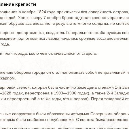
вление крепости
воднения в ноябре 1824 года практически вся поверхность острова
од водой. Уже к вечеру 7 ноября Кронштадтская крепость практиче
ия обрушилась внезапно, в результате многие солдаты, не снятые 
нерного департамента, создатель Генерального штаба русских воо
инженер-подполковника Львова начались срочные восстановительны
 года.
н план города, мало чем отличавшийся от старого.
плению обороны города он стал напоминать собой неправильный ч
скарпом.
карповой стеной, которая была частично замещена стенами 1-й За
1828 годах, перестроена в 1903—1906 годах), а также 2-й Запад
 и перестроенной в те же годы, что и первая). Перед эскарпной с
льные сооружения были образованы четырьмя Северными оборони
з которых были снабжены полубашнями. С востока была расположен
щищён молами с площадками, предназначенными для размещения п