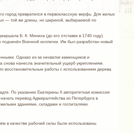
его город превратился в первоклассную верфь. Для жилых
ных — той же длины, но шириной, выбираемой по
аршала Б. К. Миниха (до его отставки в 1740 году).
 подчинён Военной коллегии. Им был разработан новый
енными. Однако из-за нехватки каменщиков и
ода снова нанесла значительный ущерб укреплениям.
 что восстановительные работы с использованием дерева
адте. По указанию Екатерины II авторитетная комиссия
 начать перевод Адмиралтейства из Петербурга в
 жилыми зданиями, складами и госпиталями.
ичём в качестве рабочей силы были использованы