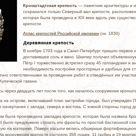
Кронштадтская крепость
— памятник архитектуры и и
сохранился только Северный вал крепости, расположен
которая была проведена в XIX веке вдоль уже существ
крепости.
Атлас крепостей Российской империи
(ок. 1830)
Деревянная крепость
В ноябре 1703 года в Санкт-Петербург пришло первое 
доставившее соль и вино. Шкипер получил объявленну
Пётр I торжественно встретил сразу 45 голландских и 
необходимость постройки просторных и удобных для сто
ично ответственными за проведение работ в отведённых им участках
Купеческой гавани.
ь через двадцать лет после того, как началось сооружение кроншта
 на острове, включавший план застройки города, был утверждён П
о начертания с запада, севера и востока. С южной стороны город 
ром была произведена закладка крепости, которая была названа 
II было предложено строить эти фронты по простой бастионной схе
ную на материке. Поверх насыпи велись обширные фортификационн
На вооружении крепости состояло 358 пушек, 11 гаубиц и 19 морти