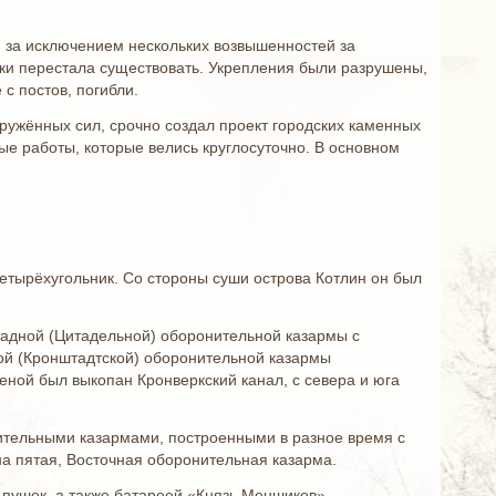
, за исключением нескольких возвышенностей за
ски перестала существовать. Укрепления были разрушены,
с постов, погибли.
ружённых сил, срочно создал проект городских каменных
е работы, которые велись круглосуточно. В основном
етырёхугольник. Со стороны суши острова Котлин он был
падной (Цитадельной) оборонительной казармы с
ной (Кронштадтской) оборонительной казармы
теной был выкопан Кронверкский канал, с севера и юга
тельными казармами, построенными в разное время с
а пятая, Восточная оборонительная казарма.
ушек, а также батареей «Князь Меншиков»,