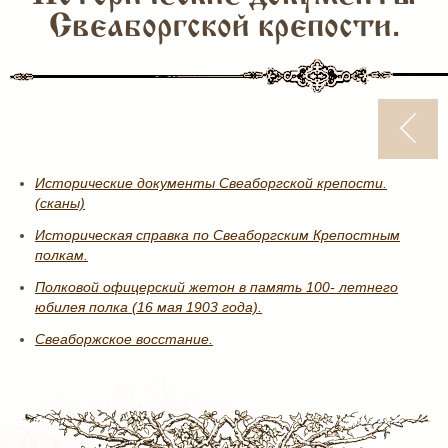
Свеаборгской крепости.
Исторические документы Свеаборгской крепости.
(сканы)
Историческая справка по Свеаборгским Крепостным
полкам.
Полковой офицерский жетон в память 100- летнего
юбилея полка (16 мая 1903 года).
Свеаборжское восстание.