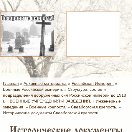
Главная
»
Архивные материалы.
»
Российская Империя.
»
Военные Российской империи.
»
Структура, состав и
подразделения вооруженных сил Российской империи до 1918
г.
»
ВОЕННЫЕ УЧРЕЖДЕНИЯ И ЗАВЕДЕНИЯ.
»
Инженерные
заведения.
»
Военные крепости.
»
Свеаборгская крепость.
»
Исторические документы Свеаборгской крепости.
Исторические документы