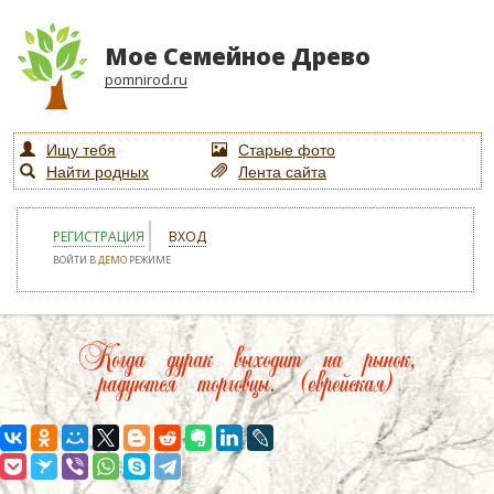
Мое Семейное Древо
pomnirod.ru
Ищу тебя
Старые фото
Найти родных
Лента сайта
РЕГИСТРАЦИЯ
ВХОД
ВОЙТИ В
ДЕМО
РЕЖИМЕ
Когда дурак выходит на рынок,
радуются торговцы. (еврейская)