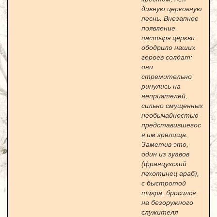
дивную церковную
песнь. Внезапное
появление
пастыря церкви
ободрило наших
героев солдат:
они
стремительно
ринулись на
неприятелей,
сильно смущенных
необычайностью
представившегос
я им зрелища.
Заметив это,
один из зуавов
(французский
пехотинец араб),
с быстротой
тигра, бросился
на безоружного
служителя