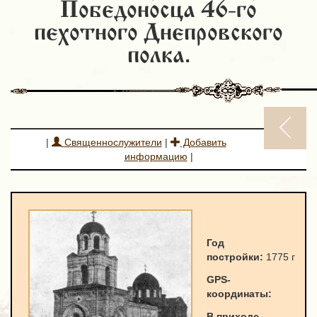
Победоносца 46-го
пехотного Днепровского
полка.
|
Священнослужители
|
Добавить
информацию
|
Год
постройки:
1775 г
GPS-
к
оординаты
:
В приходе