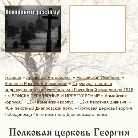
Главная
»
Архивные материалы.
»
Российская Империя.
»
Военные Российской империи.
»
Структура, состав и
подразделения вооруженных сил Российской империи до 1918
г.
»
ВОЙСКА РЕГУЛЯРНЫЕ И ИРРЕГУЛЯРНЫЕ
»
Армейские
корпуса.
»
12-й армейский корпус.
»
12-я пехотная дивизия.
»
46-й пехотный Днепровский полк.
»
Полковая церковь Георгия
Победоносца 46-го пехотного Днепровского полка.
Полковая церковь Георгия