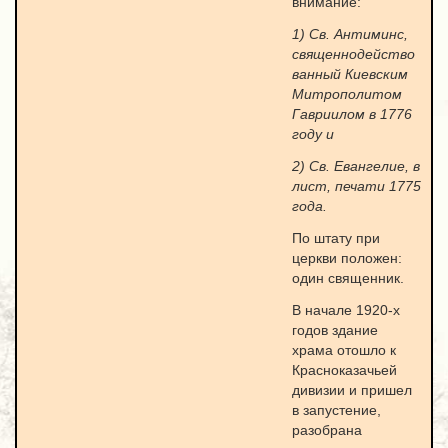
внимание:
1) Св. Антиминс,
священнодейство
ванный Киевским
Митрополитом
Гавриилом в 1776
году и
2) Св. Евангелие, в
лист, печати 1775
года.
По штату при
церкви положен:
один священник.
В начале 1920-х
годов здание
храма отошло к
Красноказачьей
дивизии и пришел
в запустение,
разобрана