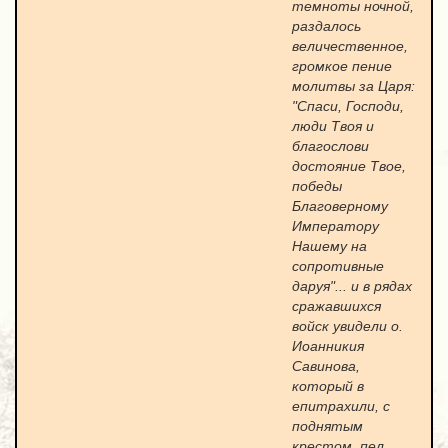
темноты ночной,
раздалось
величественное,
громкое пение
молитвы за Царя:
"Спаси, Господи,
люди Твоя и
благослови
достояние Твое,
победы
Благоверному
Императору
Нашему на
сопротивные
даруя"... и в рядах
сражавшихся
войск увидели о.
Иоанникия
Савинова,
который в
епитрахили, с
поднятым
крестом, пел