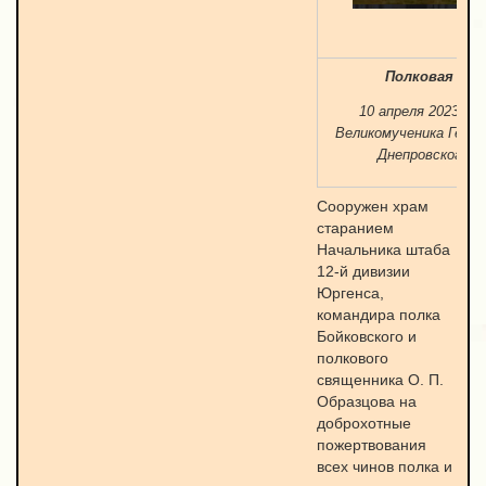
Полковая цер
10 апреля 2023 го
Великомученика Георг
Днепровского П
Сооружен храм
старанием
Начальника штаба
12-й дивизии
Юргенса,
командира полка
Бойковского и
полкового
священника О. П.
Образцова на
доброхотные
пожертвования
всех чинов полка и