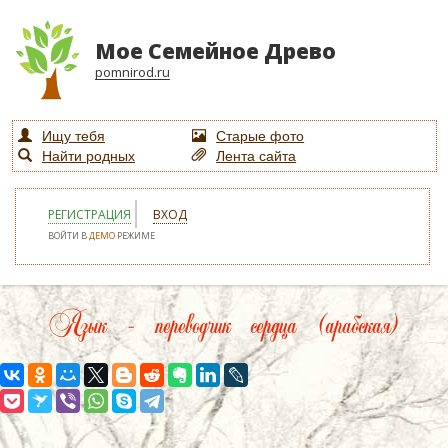
Мое Семейное Древо
pomnirod.ru
Ищу тебя
Старые фото
Найти родных
Лента сайта
РЕГИСТРАЦИЯ
ВХОД
ВОЙТИ В
ДЕМО
РЕЖИМЕ
Язык – переводчик сердца (арабская)