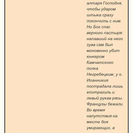
алтаря Господня,
чтобы ударом
штыка сразу
покончить с ним.
Но Бог спас
верного пастыря:
напавший на него
зуав сам был
мгновенно убит
юнкером
Камчатского
полка
Негребецким; у о.
Иоанникия
пострадала лишь
епитрахиль и
левый рукав рясы.
Французы бежали.
Во время
напутствия на
месте боя
умирающих, в