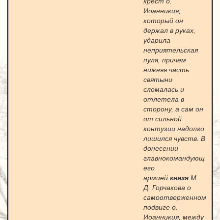
крест о.
Иоанникия,
который он
держал в руках,
ударила
неприятельская
пуля, причем
нижняя часть
святыни
сломалась и
отлетела в
сторону, а сам он
от сильной
контузии надолго
лишился чувств. В
донесении
главнокомандующ
его
армией
князя
М.
Д. Горчакова о
самоотверженном
подвиге о.
Иоанникия, между