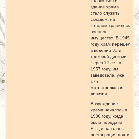
колокольня и
здание храма
стало служить
складом, на
котором хранилось
военное
имущество. В 1945
году храм перешел
в ведении 31-й
танковой дивизии.
Через 12 лет, в
1957 году, им
заведовала, уже
17-я
мотострелковая
дивизия.
Возрождение
храма началось в
1996 году, когда
была передана
РПЦ и началась
реставрация почти