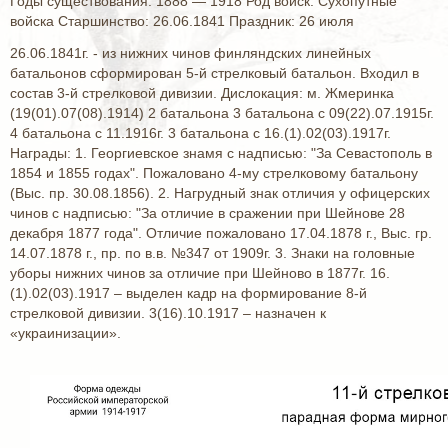
Годы существования: 1888 — 1918 Род войск: Сухопутные
войска Старшинство: 26.06.1841 Праздник: 26 июля
26.06.1841г. - из нижних чинов финляндских линейных
батальонов сформирован 5-й стрелковый батальон. Входил в
состав 3-й стрелковой дивизии. Дислокация: м. Жмеринка
(19(01).07(08).1914) 2 батальона 3 батальона с 09(22).07.1915г.
4 батальона с 11.1916г. 3 батальона с 16.(1).02(03).1917г.
Награды: 1. Георгиевское знамя с надписью: "За Севастополь в
1854 и 1855 годах". Пожаловано 4-му стрелковому батальону
(Выс. пр. 30.08.1856). 2. Нагрудный знак отличия у офицерских
чинов с надписью: "За отличие в сражении при Шейнове 28
декабря 1877 года". Отличие пожаловано 17.04.1878 г., Выс. гр.
14.07.1878 г., пр. по в.в. №347 от 1909г. 3. Знаки на головные
уборы нижних чинов за отличие при Шейново в 1877г. 16.
(1).02(03).1917 – выделен кадр на формирование 8-й
стрелковой дивизии. 3(16).10.1917 – назначен к
«украинизации».