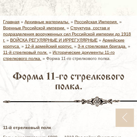
Главная
»
Архивные материалы.
»
Российская Империя.
»
Военные Российской империи.
»
Структура, состав и
подразделения вооруженных сил Российской империи до 1918
г.
»
ВОЙСКА РЕГУЛЯРНЫЕ И ИРРЕГУЛЯРНЫЕ
»
Армейские
корпуса.
»
12-й армейский корпус.
»
3-я стрелковая бригада.
»
11-й стрелковый полк.
»
Исторические документы 11-го
стрелкового полка.
»
Форма 11-го стрелкового полка.
Форма 11-го стрелкового
полка.
11-й стрелковый полк