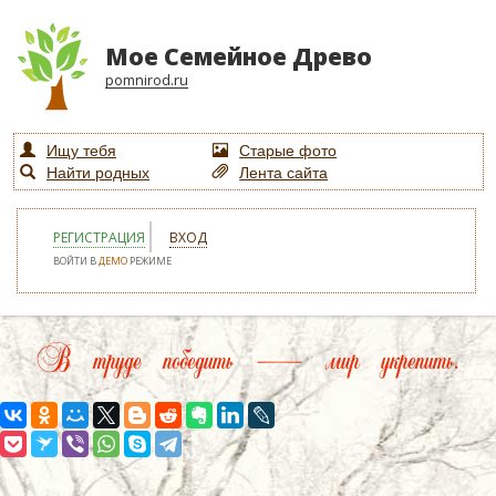
Мое Семейное Древо
pomnirod.ru
Ищу тебя
Старые фото
Найти родных
Лента сайта
РЕГИСТРАЦИЯ
ВХОД
ВОЙТИ В
ДЕМО
РЕЖИМЕ
В труде победить — мир укрепить.