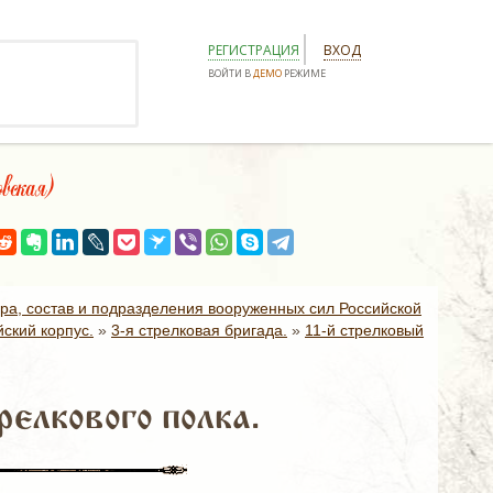
РЕГИСТРАЦИЯ
ВХОД
ВОЙТИ В
ДЕМО
РЕЖИМЕ
вская)
ура, состав и подразделения вооруженных сил Российской
ский корпус.
»
3-я стрелковая бригада.
»
11-й стрелковый
елкового полка.