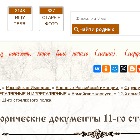
3148
637
ИЩУ
СТАРЫЕ
ТЕБЯ!
ФОТО
Найти родных
 покажет, какое было начало (мокша). (мордо
.
»
Российская Империя.
»
Военные Российской империи.
»
Структ
ЕГУЛЯРНЫЕ И ИРРЕГУЛЯРНЫЕ
»
Армейские корпуса.
»
12-й армей
11-го стрелкового полка.
орические документы 11-го стр