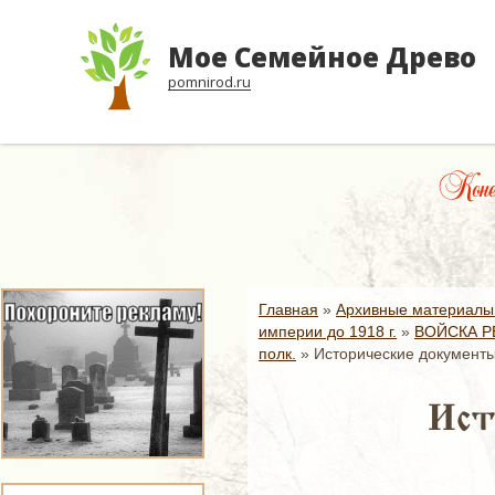
Мое Семейное Древо
pomnirod.ru
Конец
Главная
»
Архивные материалы
империи до 1918 г.
»
ВОЙСКА Р
полк.
»
Исторические документы 
Ист