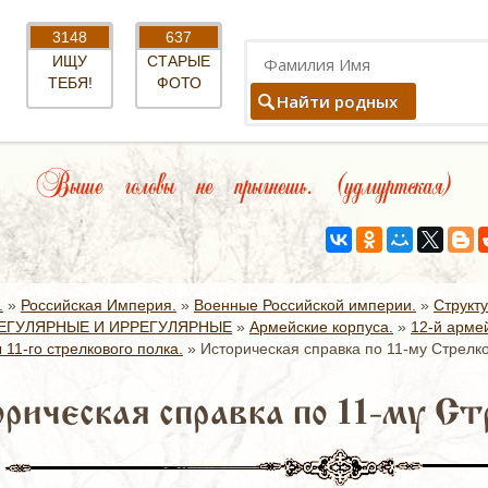
3148
637
ИЩУ
СТАРЫЕ
ТЕБЯ!
ФОТО
Найти родных
Выше головы не прыгнешь. (удмуртская)
.
»
Российская Империя.
»
Военные Российской империи.
»
Структ
ЕГУЛЯРНЫЕ И ИРРЕГУЛЯРНЫЕ
»
Армейские корпуса.
»
12-й армей
11-го стрелкового полка.
»
Историческая справка по 11-му Стрелко
рическая справка по 11-му Ст