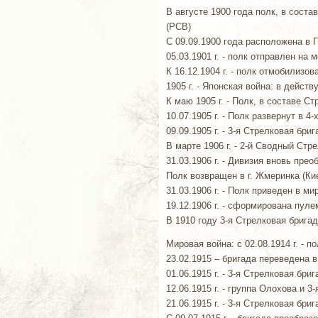
В августе 1900 года полк, в сост
(РСВ)
С 09.09.1900 года расположена в 
05.03.1901 г. - полк отправлен на
К 16.12.1904 г. - полк отмобилизо
1905 г. - Японская война: в дейс
К маю 1905 г. - Полк, в составе 
10.07.1905 г. - Полк развернут в 4
09.09.1905 г. - 3-я Стрелковая бр
В марте 1906 г. - 2-й Сводный Ст
31.03.1906 г. - Дивизия вновь пре
Полк возвращен в г. Жмеринка (Ки
31.03.1906 г. - Полк приведен в м
19.12.1906 г. - сформирована пул
В 1910 году 3-я Стрелковая бригад
Мировая война: с 02.08.1914 г. - 
23.02.1915 – бригада переведена
01.06.1915 г. - 3-я Стрелковая бр
12.06.1915 г. - группа Олохова и
21.06.1915 г. - 3-я Стрелковая бр