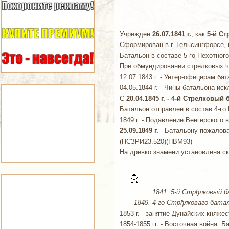
Учрежден
26.07.1841 г.
, как
5-й С
Сформирован в г. Гельсингфорсе,
Батальон в составе 5-го Пехотного
При обмундировании стрелковых ча
12.07.1843 г. - Унтер-офицерам б
04.05.1844 г. - Чины батальона и
С
20.04.1845 г. - 4-й Стрелковый
Батальон отправлен в состав 4-го 
1849 г. - Подавление Венгерского 
25.09.1849 г.
- Батальону пожалов
(ПСЗРИ23.520)(ПВМ93)
На древко знамени установлена ск
1841. 5-й Стрђлковый б
1849. 4-го Стрђлковаго батал
1853 г. - занятие Дунайских княжес
1854-1855 гг. - Восточная война: