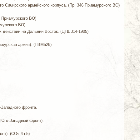
-го Сибирского армейского корпуса. (Пр. 346 Приамурского ВО)
2 Приамурского ВО)
амурского ВО)
ых действий на Дальний Восток. (ЦГШ314-1905)
ьчжурская армия). (ПВМ529)
о-Западного фронта.
 (Юго-Западный фронт).
нт). (СОч.4 г.5)