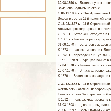
30.08.1856 г.
- Батальону пожалов
Заменена надпись на скобе.
С
06.12.1856 г. - 11-й Армейски
Вошел в состав 11-й пехотной диви
С
18.03.1857 г. - 11-й Стрелковы
Батальон расквартирован в г. Лебе
С 1862 г. - батальон находится в г.
С 1865 г. - Батальон расквартирова
31.08.1870 г. - Батальон выведен 
К 1873 г. - расквартирован в г. Бе
C 1876 г. - переведен в г. Тульчин
1877 - 1878 гг. - Турецкая война:
17.04.1878 г.
- Батальону пожалова
16.07.1878 г. - В частях, распол
К 1879 г. - Батальон возвращен в г
С
31.12.1888 г. - 11-й Стрелковый
Фактически батальон переформиров
Полк в составе 3-й Стрелковой бри
К 1892 г. - полк расквартирован в 
31.03.1898 г. - одна рота выделен
26.06.1899 г. - Всем нижним чина