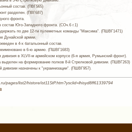
зована в 3-ю Стрелковую дивизию.
онный состав. (ПВГ565)
ронт разделен. (ПВГ687)
дного фронта.
 в состав Юго-Западного фронта. (СОч.6 г.1)
о содержать по две 12-ти пулеметных команды "Максима". (ПШВГ1471)
аве Дунайской армии.
реведен в 4-х батальонный состав.
переименовано в 6-ю армию. (ПШВГ1683)
я дивизия в XLVII-м армейском корпусе (6-я армия, Румынский фронт).
а выделен на формирование полков 8-й Стрелковой дивизии. (ПШВГ263)
й дивизии назначены к "украинизации". (ПШВГ957).
.ru/pages/list2/histore/ist11StP.htm?ysclid=lhisyd8ff61339794
а