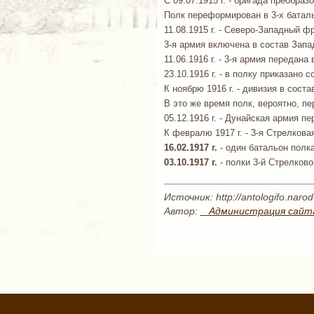
C 09.07.1915 г. - бригада преобра
Полк переформирован в 3-х баталь
11.08.1915 г. - Северо-Западный ф
3-я армия включена в состав Запа
11.06.1916 г. - 3-я армия передана
23.10.1916 г. - в полку приказан
К ноябрю 1916 г. - дивизия в сост
В это же время полк, вероятно, пе
05.12.1916 г. - Дунайская армия 
К февралю 1917 г. - 3-я Стрелкова
16.02.1917 г.
- один батальон полк
03.10.1917 г.
- полки 3-й Стрелково
Источник: http://antologifo.narod
Автор:
_ Администрация сайт