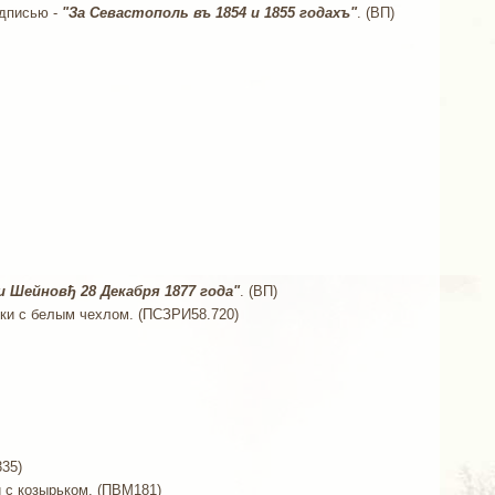
адписью -
"За Севастополь въ 1854 и 1855 годахъ"
. (ВП)
и Шейновђ 28 Декабря 1877 года"
. (ВП)
пки с белым чехлом. (ПСЗРИ58.720)
335)
и с козырьком. (ПВМ181)