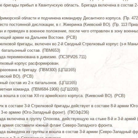
аве бригады прибыл в Квантунскую область. Бригада включена в состав 2
Приморской области и подчинена командиру Десантного корпуса. (Пр. 47
 место постоянной дислокации, в г. Жмеринка (Киевский ВО). (Пр. 113 При
ван и приведен в военное положение, после чего отправлен в зону военн
твующей армии на Дальнем Востоке. (РСВ)
Стрелковой бригады, включен во 2-й Сводный Стрелковый корпус (з-я Ман
-х батальонный состав. (ПВМ653)
игада переименована в дивизию. (ПСЗРИ26.711)
релковый корпус расформирован.
образована в бригаду. (ПВМ300) (ЦГШ165)
евский ВО). (РСВ)
ирный состав из 2-х батальонов. (ЦГШ165)
еметная команда. (ПВМ684-1906) (ЦГШ200)
а вошла в состав XII-го армейского корпуса. (Киевский ВО). (РСВ)
полк в составе 3-й Стрелковой бригады действует в составе 8-й армии Юг
 в 3-ю армию (Юго-Западный фронт). (ПЮЗф236)
игада включена в группу Олохова, действующую на стыке 8-й и 3-й армий
 3-я армия составили южный фланг Северо-Западного фронта.
игада выведена из группы и вошла в состав 3-й армии (Севро-Западный фро