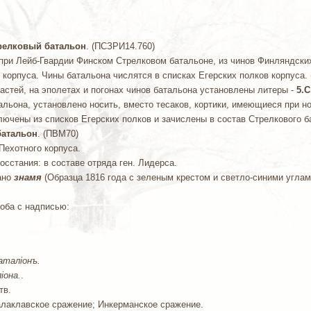
трелковый батальон
. (ПСЗРИ14.760)
 при Лейб-Гвардии Финском Стрелковом батальоне, из чинов Финляндски
 корпуса. Чины батальона числятся в списках Егерских полков корпуса. 
стей, на эполетах и погонах чинов батальона установлены литеры -
5.С
атальона, установлено носить, вместо тесаков, кортики, имеющиеся при 
сключены из списков Егерских полков и зачислены в состав Стрелкового 
 батальон
. (ПВМ70)
Пехотного корпуса.
восстания: в составе отряда ген. Лидерса.
ано
знамя
(Образца 1816 года с зеленым крестом и светло-синими углам
оба с надписью:
аталiонъ.
iона.
.
тв.
 Балаклавское сражение; Инкерманское сражение.