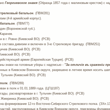
ано
Георгиевское знамя
(Образца 1857 года с малиновым крестом) с н
й Стрелковый батальон
. (ПВМ281)
зии (4-й армейский корпус).
й батальон
. (ПВМ77)
дин (Воронежской губ.).
 Карачев.
н в г. Ровно (Киевский ВО). (РСВ)
из состава дивизии и включен в 3-ю Стрелковую бригаду. (ПВМ251)
рдичев (Киевский ВО). (РСВ)
 (Киевский ВО). (РСВ)
 в действующей армии (Европейская Турция). (РСВ)
ны знаки на головные уборы с надписью -
"За отличiе въ сраженiи пр
оженных в Киевском Военном округе, разрешено в летнее время носить ша
. Тульчин (Киевский ВО). (РСВ)
 полк
. (ПВМ289)
ан в полк к 01.01.1889 года. (ЦГШ187)
гады, расквартирован в г. Тульчин (Киевский ВО). (РСВ)
г. Жмеринка (Киевский ВО). (РСВ)
а на формирование 12-го Восточно-Сибирского Стрелкового полка. (ЗХп.1
м частей, расположенных в Киевском Военном округе, присвоены фуражк