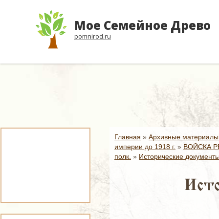
Мое Семейное Древо
pomnirod.ru
Главная
»
Архивные материалы
империи до 1918 г.
»
ВОЙСКА Р
полк.
»
Исторические документы 
Исто