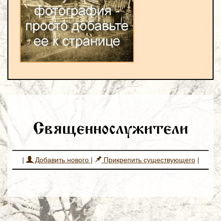
Священнослужители
|
Добавить нового
|
Прикрепить существующего
|