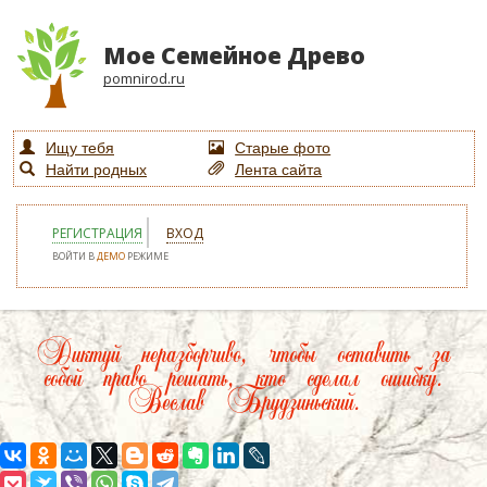
Мое Семейное Древо
pomnirod.ru
Ищу тебя
Старые фото
Найти родных
Лента сайта
РЕГИСТРАЦИЯ
ВХОД
ВОЙТИ В
ДЕМО
РЕЖИМЕ
Диктуй неразборчиво, чтобы оставить за
собой право решать, кто сделал ошибку.
Веслав Брудзиньский.