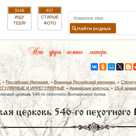
3148
637
ИЩУ
СТАРЫЕ
ТЕБЯ!
ФОТО
Найти родных
Нет друга нежнее матери.
.
»
Российская Империя.
»
Военные Российской империи.
»
Структ
ЕГУЛЯРНЫЕ И ИРРЕГУЛЯРНЫЕ
»
Армейские корпуса.
»
15-й армей
лковая церковь 546-го пехотного Волчанского полка.
ая церковь 546-го пехотного 