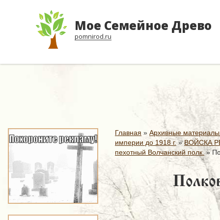
Мое Семейное Древо
pomnirod.ru
Главная
»
Архивные материалы
империи до 1918 г.
»
ВОЙСКА Р
пехотный Волчанский полк.
»
По
Полков