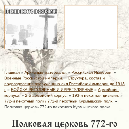
Главная
»
Архивные материалы.
»
Российская Империя.
»
Военные Российской империи.
»
Структура, состав и
подразделения вооруженных сил Российской империи до 1918
г.
»
ВОЙСКА РЕГУЛЯРНЫЕ И ИРРЕГУЛЯРНЫЕ
»
Армейские
корпуса.
»
2-й армейский корпус.
»
193-я пехотная дивизия.
»
772-й пехотный полк / 772-й пехотный Курмышский полк.
»
Полковая церковь 772-го пехотного Курмышского полка.
Полковая церковь 772-го