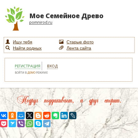
Мое Семейное Древо
pomnirod.ru
Ищу тебя
Старые фото
Найти родных
Лента сайта
РЕГИСТРАЦИЯ
ВХОД
ВОЙТИ В
ДЕМО
РЕЖИМЕ
Недруг поддакивает, а друг спорит.