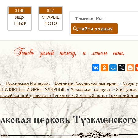
3148
637
ИЩУ
СТАРЫЕ
ТЕБЯ!
ФОТО
Найти родных
Готовь зимой телегу, а летом сани.
.
»
Российская Империя.
»
Военные Российской империи.
»
Структ
ЕГУЛЯРНЫЕ И ИРРЕГУЛЯРНЫЕ
»
Армейские корпуса.
»
2-й Туркес
нский конный дивизион / Туркменский конный полк / Текинский ко
лковая церковь Туркменского 