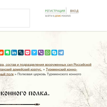
РЕГИСТРАЦИЯ
ВХОД
ВОЙТИ В
ДЕМО
РЕЖИМЕ
ура, состав и подразделения вооруженных сил Российской
танский армейский корпус.
»
Туркменский конно-
нный полк
»
Полковая церковь Туркменского конного
конного полка.