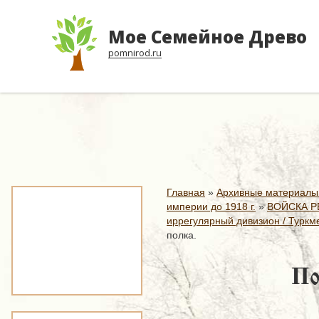
Мое Семейное Древо
pomnirod.ru
Главная
»
Архивные материалы
империи до 1918 г.
»
ВОЙСКА Р
иррегулярный дивизион / Туркме
полка.
По