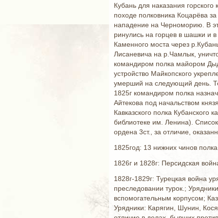
Кубань для наказания горского
походе полковника Коцарёва за
нападение на Черноморию. В эт
ринулись на горцев в шашки и в 
Каменного моста через р.Кубань
Лисаневича на р.Чамлык, уничт
командиром полка майором Дыд
устройство Майкопского укрепл
умерший на следующий день. Те
1825г командиром полка назнач
Айтекова под начальством князя
Кавказского полка Кубанского к
библиотеке им. Ленина). Список
ордена 3ст., за отличие, оказа
1825год: 13 нижних чинов полка 
1826г и 1828г: Персидская войн
1828г-1829г: Турецкая война ур
преследовании турок.; Урядники
вспомогательным корпусом; Каз
Урядники: Карягин, Шунин, Кося
отличие в делах, бывших против