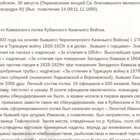
ойском, 30 августа (Перенесение мощей Св. благоверного великого
сандра III) (Выс. повеление 14.08/11.12.1890).
о Кавказского полка Кубанского Казачьего Войска.
3 года на основе бывшего Черноморского Казачьего Войска( с 1788
е в Турецкую войну 1826-1829г и в делах , бывших с горцами». Зна
ичия на папахи с надписью: «За отличие в 1854г». Высочайшая грамот
и с надписью: «За отличие при покорении Западного Кавказа в 1864
их против горцев в 1828-1829гг при покорении Западного Кавказа в
серебряные трубы с надписью: «За отличие в Турецкую войну в 1878
ких губерний (нынешних Харьковской и Воронежской), бывших Ека
ле 3300 душ. Личный состав полка: 16 офицеров и 500 казаков. Каз
товку, пистолет и шашку. В штате офицеров заключалось: командир п
ормы обмундирования не было, а казаки носили в первое время сво
приказано завести такое же обмундирование, как в Кубанском и Хо
овь сформированного полка был назначен есаул – Леонтий Иванов
 бывший при штурме Измаила, к сожалению, был неграмотен, а по
танице Тифлисской. Заняв места, отведённые по р. Кубань, полк о
 отведены юртовые примерные наделы, впредь до межевания, всего
шено заниматься хлебопашеством, рыболовством и меновой торговл
 внешней службы, только в каждой станице было по 40 казаков для