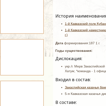
История наименования
1-й Кавказский полк Кубанс
1-й Кавказский наместник
г.)
Дата
формирования:187 1 г.
Годы существования:
Дислокация:
укр./г. Мерв Закаспийской о
Хатум; *команда - 1 офице
Входил в состав:
Закаспийская казачья бри
5-я Кавказская казачья ди
В составе: