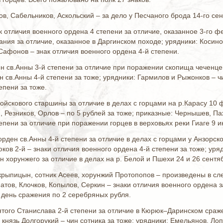
ов, Сабельников, Аскольский – за дело у Песчаного брода 14-го се
к отличия военного ордена 4 степени за отличие, оказанное 3-го
ания за отличие, оказанное в Даргинском походе; урядники: Коси
 Сафонов – знак отличия военного ордена 4-й степени.
н св.Анны 3-й степени за отличие при поражении скопища чеченце
н св.Анны 4-й степени за тоже; урядники: Гармилов и Рыжонков – ч
епени за тоже.
войскового старшины за отличие в делах с горцами на р.Карасу 10 
, Резников, Орлов – по 5 рублей за тоже; приказные: Чернышев, Пах
епени за отличие при поражении горцев в верховьях реки Гиаге 9 и
рден св.Анны 4-й степени за отличие в делах с горцами у Анзорско
сюков 2-й – знаки отличия военного ордена 4-й степени за тоже; ур
н хорунжего за отличие в делах на р. Белой и Пшехи 24 и 26 сентяб
крыпицын, сотник Асеев, хорунжий Протопопов – произведены в сл
атов, Клочков, Копылов, Серкин – знаки отличия военного ордена
 день сражения по 2 серебряных рубля.
вятого Станислава 2-й степени за отличие в Кюрюк–Даринском сраж
й князь Долгорукий – чин сотника за тоже; урядники: Емельянов, Ло