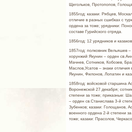
Щегольков, Протопопов, Голощап
1855год: казаки: Рябцев, Моска
отличие в разных сшибках с тур
ордена за тоже; урядники: Поно
составе Гурийского отряда.
1856год: 12 урядников и казако
1857год: полковник Вельяшев – 
хорунжий Якунин – орден св.Анн
Мачнев, Сотников, Кобозев, Бра
Маслов,Усатов – знаки отличия 
Якунин, Филонов, Лопатин и каз
1858год: войсковой старшина Ас
Воронежской 27 декабря; сотник
степени за тоже; приказные: Ша
– орден св.Станислава 3-й степ
Зубенков; казаки: Голощанов, А
военного ордена 2-й степени за
тоже; казаки: Прасолов, Черкас