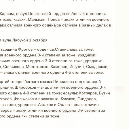
 Карсом; есаул Цешковский- орден св.Анны 4 степени за
 тоже; казаки: Малыхин, Попов – знаки отличия военного
аки отличия военного ордена за отличие в разных делах в
и ауле Лабукой 1 октября.
старшина Фролов – орден св.Станислава за тоже;
я военного ордена 3-й степени за тоже; урядники:
личия военного ордена 3-й степени за тоже; урядники:
о, Спесивцев, Молтатенко, Каменев, Ишутин, Смодняков,
– знаки отличия военного ордена 4-й степени за тоже.
артий горцев беглого казака Пирожкова под станицей
 урядник Широбоков – знак отличия военного ордена 3-й
ого ордена 4-й степени за тоже; есаулы: Котляров, Бузин
калёв, Фельчаков и приказные: Кучуков, Скиданов,
 за тоже; урядники: Астахов и Орлов – знак отличия
оверов – знаки отличия военного ордена 3-й степени за
ого ордена 4-й степени за тоже.