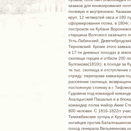
казаков для конвоирования почт
полевую и внутреннюю. Казакам,
круп, 12 четвертей овса и 180 
сформирования полка, в 1804г,
построили на Кубани Воронежску
старшина Волгского казачьего п
Усть-Лабинский, Девятибродски
Терновский. Кроме этого кавка
в 17-ти дневных походах в земл
скопище горцев и отбили 200 л
Булгакова(1810г); в походе за 
ти тыс. скопища и отступление 
отряду; переправа кавказцев п
рассеяние скопища; возвращени
постоянную стоянку в г. Тифлис
Гудовича под командой команди
Ахалцыгский Пашалык и в блока
командир полка майор Аким Сте
800 человек. С 1816-1822гг уча
Темижбекские хутора и Круглоле
ногайцев против Баталпашинска
поход генерала Вельяминова на