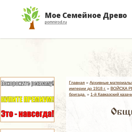
Мое Семейное Древо
pomnirod.ru
Главная
»
Архивные материалы
империи до 1918 г.
»
ВОЙСКА Р
бригада.
»
1-й Кавказский казач
Общи