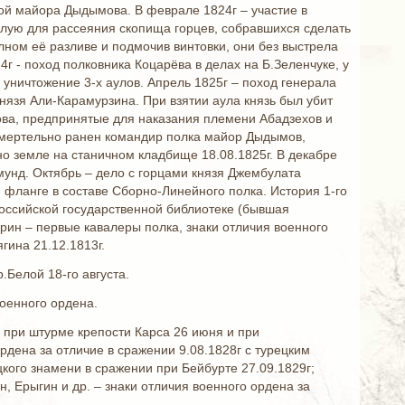
дой майора Дыдымова. В феврале 1824г – участие в
елую для рассеяния скопища горцев, собравшихся сделать
ном её разливе и подмочив винтовки, они без выстрела
4г - поход полковника Коцарёва в делах на Б.Зеленчуке, у
 уничтожение 3-х аулов. Апрель 1825г – поход генерала
нязя Али-Карамурзина. При взятии аула князь был убит
ва, предпринятые для наказания племени Абадзехов и
смертельно ранен командир полка майор Дыдымов,
о земле на станичном кладбище 18.08.1825г. В декабре
унд. Октябрь – дело с горцами князя Джембулата
м фланге в составе Сборно-Линейного полка. История 1-го
Российской государственной библиотеке (бывшая
ерин – первые кавалеры полка, знаки отличия военного
гина 21.12.1813г.
.Белой 18-го августа.
военного ордена.
е при штурме крепости Карса 26 июня и при
ордена за отличие в сражении 9.08.1828г с турецким
кого знамени в сражении при Бейбурте 27.09.1829г;
, Ерыгин и др. – знаки отличия военного ордена за