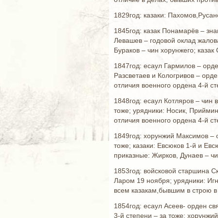
1829год: казаки: Пахомов,Русан
1845год: казак Понамарёв – зна
Левашев – годовой оклад жалов
Бураков – чин хорунжего; казак
1847год: есаул Гармилов – орде
Разсветаев и Кологривов – орде
отличия военного ордена 4-й ст
1848год: есаул Котляров – чин 
тоже; урядники: Носик, Приймин
отличия военного ордена 4-й ст
1849год: хорунжий Максимов – о
тоже; казаки: Евсюков 1-й и Ев
приказные: Жирков, Дунаев – чи
1853год: войсковой старшина С
Ларом 19 ноября; урядники: Игн
всем казакам,бывшим в строю в
1854год: есаул Асеев- орден с
3-й степени – за тоже; хорунжи