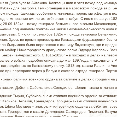
 князя Джембулата Айтекова. Кавказцы шли в этот поход под коман
 Кубань для разгрома Темиргоевцев и в мартовском походе за р. Б
ом походе Кавказцы особенно отличились: переплыв р.Белую в пол
одно мгновение смяли их, отбив скот и табун. С июля по август 182
; 28.09.1824г – поход генерала Вельяминова в земли Махошевцев,
ожение под началом полковника князя Бековича-Черкасского аула к
ымовым. С июня по сентябрь 1825г – походы генерала Вельямино
ения. Здесь во время производства Кавказцами фуражировки был 
ло Дыдымова было перевезено в станицу Ладожскую, где и предан
ен майор Нижегородского драгунского полка Эдуард Карлович Васм
 Бековича-Черкасского. С 1816-1828г – в походах и делах на лево
азачьего войска подробно описана до мая 1897года и находится в 
 награждённых по Кавказскому полку: 1813год: казаки Равлин и Ав
нное при переправе через р.Белую в составе отряда генерала Портня
- знаки отличия военного ордена за отличие в делах с горцами на р
а казаки: Дейкин, Сабельников,Солодилов, Шопин - знаки отличия 
ядники: Тырин, Субачов- знаки отличия военного ордена за отличи
: Касинов, Аксаков, Гренадёров, Кобцев – знаки отличия военного 
ак Ефим Мальцев – знак отличия военного ордена за отбитие турец
кин, Григоренков и казаки Долженков, Саморядов, Пимочин, Ватулин
 горцев. Всего пожаловано на полк 27 знаков.