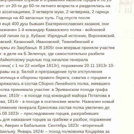
: от 20-ти до 60-ти летнего возраста и разделялась на
ассигнациями, 3 четверти муки, 2 четверика, 2 гарнца
свинца на 40 запасных пуль. Год спустя после
и ещё 400 душ бывших Екатеринославских казаков; они
азначен 1-й командир Кавказского полка - войсковой
ной линии по р. Кубани: Изрядный источник, Воронежский,
вский, Казанский, Ивановский, Темижбекский и
чумы из Закубанья. В 1805г они впервые приняли участие
: в деле на Б.Зеленчук, где самостоятельно разбили
к Майкопскому ущелью под началом генерала
ина( с 1 по 22 ноября 1813г); поражение 20.11.1813г 10-
еправы на р. Белой и преграждение пути отступления
копища и обороны правого берега; схватка с горцами и
наряжалась в состав Сборно-Линейного полка, имевшего
 полка принимала участие: в Эриванском походе графа
ни; 1810г – в походе под командой майора Потапова в
а; 1814г - в походе в осетинские земли. Назначен новый
оряжению генерала Ермолова состав полка увеличен до
5.08.1823г – преследование горцев, разграбивших
ь для наказания горцев за грабежи и разбои; поражение
ин, Аверин и Бабалыков. Сентябрь 1823г –вторичный
Чамлыку. Январь 1824г – поход полковника Коцарёва за