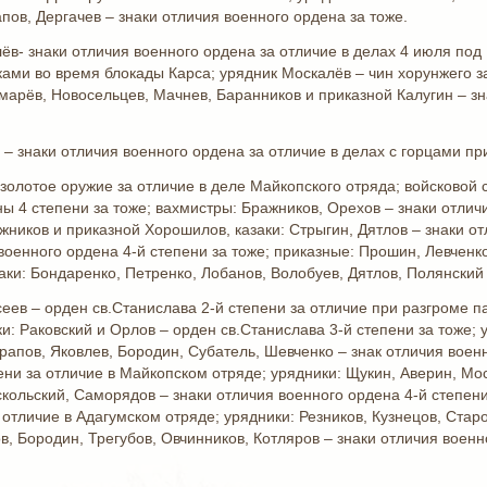
ов, Дергачев – знаки отличия военного ордена за тоже.
лёв- знаки отличия военного ордена за отличие в делах 4 июля под
ками во время блокады Карса; урядник Москалёв – чин хорунжего за
марёв, Новосельцев, Мачнев, Баранников и приказной Калугин – зн
в – знаки отличия военного ордена за отличие в делах с горцами пр
золотое оружие за отличие в деле Майкопского отряда; войсковой 
ы 4 степени за тоже; вахмистры: Бражников, Орехов – знаки отличи
жников и приказной Хорошилов, казаки: Стрыгин, Дятлов – знаки от
военного ордена 4-й степени за тоже; приказные: Прошин, Левченк
аки: Бондаренко, Петренко, Лобанов, Волобуев, Дятлов, Полянский 
еев – орден св.Станислава 2-й степени за отличие при разгроме п
и: Раковский и Орлов – орден св.Станислава 3-й степени за тоже;
рапов, Яковлев, Бородин, Субатель, Шевченко – знак отличия военн
ени за отличие в Майкопском отряде; урядники: Щукин, Аверин, Мос
скольский, Саморядов – знаки отличия военного ордена 4-й степени
 отличие в Адагумском отряде; урядники: Резников, Кузнецов, Стар
ов, Бородин, Трегубов, Овчинников, Котляров – знаки отличия военн