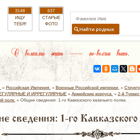
3148
637
ИЩУ
СТАРЫЕ
ТЕБЯ!
ФОТО
Найти родных
С волками жить — по-волчьи выть.
.
»
Российская Империя.
»
Военные Российской империи.
»
Структ
ЕГУЛЯРНЫЕ И ИРРЕГУЛЯРНЫЕ
»
Армейские корпуса.
»
2-й Туркес
ий полк.
»
Общие сведения: 1-го Кавказского казачьего полка.
е сведения: 1-го Кавказского 