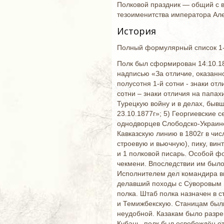
Полковой праздник — общий с в
тезоименитства императора Алек
История
Полный формулярный список 1-г
Полк был сформирован 14.10.180
надписью «За отличие, оказанно
полусотня 1-й сотни - знаки отл
сотни – знаки отличия на папах
Турецкую войну и в делах, бывш
23.10.1877г»; 5) Георгиевские 
однодворцев Слободско-Украинс
Кавказскую линию в 1802г в чис
строевую и вьючную), пику, вин
и 1 полковой писарь. Особой ф
чекмени. Впоследствии им было 
Исполнителем дел командира вн
делавший походы с Суворовым и
полка. Штаб полка назначен в с
и Темижбекскую. Станицам были
неудобной. Казакам было разре
Кубань, полк был освобождён от