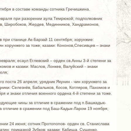
нтября в составе команды сотника Гречишкина.
 февраля при разорении аула Темрюкой; подполковник
нов, Широбоков, Жердев, Мединников, Хандрамонов,
в при станице Ак-Барзай 11 сентября; хорунжие:
ин хорунжего за тоже; казаки: Кононов,Спесивцев – знаки
февраля; есаул Еглевский – орден св.Анны 3-й степени за
омов и казаки: Маслов, Лонкев, Валуйский - знаки
юля;
го поста 26 апреля; урядник Якунин - чин хорунжего за
ядники: Селезнёв, Бабалыков, Косов, Котляров, Пахомов и
ря и знаки отличия военного ордена 4-й степени за тоже.
едующие чины за отличие в сражении под п.Башкадык-
 за отличие в сражении под Баш-Кадык-Ларом 19 ноября;
ении 24 июня; сотник Протопопов- орден св. Станислава
патин; приказной Зубков; казаки: Кабища, Сущенко,