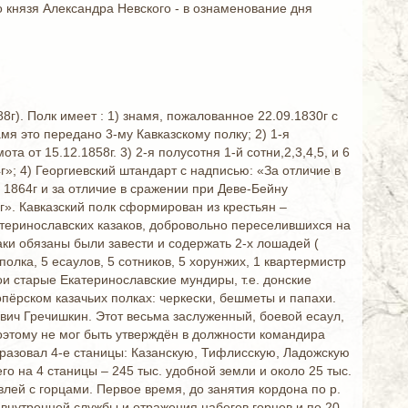
 князя Александра Невского - в ознаменование дня
г). Полк имеет : 1) знамя, пожалованное 22.09.1830г с
мя это передано 3-му Кавказскому полку; 2) 1-я
а от 15.12.1858г. 3) 2-я полусотня 1-й сотни,2,3,4,5, и 6
г»; 4) Георгиевский штандарт с надписью: «За отличие в
 1864г и за отличие в сражении при Деве-Бейну
г». Кавказский полк сформирован из крестьян –
теринославских казаков, добровольно переселившихся на
аки обязаны были завести и содержать 2-х лошадей (
олка, 5 есаулов, 5 сотников, 5 хорунжих, 1 квартермистр
и старые Екатеринославские мундиры, т.е. донские
пёрском казачьих полках: черкески, бешметы и папахи.
ич Гречишкин. Этот весьма заслуженный, боевой есаул,
этому не мог быть утверждён в должности командира
бразовал 4-е станицы: Казанскую, Тифлисскую, Ладожскую
 на 4 станицы – 245 тыс. удобной земли и около 25 тыс.
ей с горцами. Первое время, до занятия кордона по р.
 внутренней службы и отражения набегов горцев и по 20