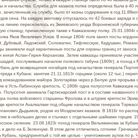
ы и начальства. Служба для казаков полка определена была в 40 лет
 зачисленным на службу, было от казны содержание в год 11,88коп 
пудов сена. На каждую винтовку отпускалось по 42 боевых заряда и 
 на линию переселилось из Змиевского уезда Воронежской губерни
ю станицу, причисленную также к Кавказскому полку. 25.01.1804г н
олка Яков Яковлевич Усков. В конце 1804г полк занял посты кордон
й, Дубовый, Ладожский, Соломатин, Тифлисскую, Кадушкин, Романо
зцы занимали ещё карантинные посты для охраны границ от заноса 
и князя Аслан-Гирея-Керханова. Затем кавказцы принимали участие
ошадей, послуживших началом полкового табуна (1809г); в поход 
Кубань для возвращения ногайцев под начальством генерала Портняг
отряда к Кубани; занятие 21.11.1813г горцами (около 12 тыс.) пер
од командованием майора Золотарёва через р.Белую для прорыва с
е в Усть-Лабинскую крепость. С 1808г одна полусотня Кавказцев 
е. Полусотня занимала Гартискарский пост и в составе названного
ра полка войскового старшины Фролова и в штурме крепости Эрива
де крепости Ахалкалаки под общим начальством генерала Тормасов
панович Дыдымов, родом из Моздокских казаков. В 1816г по расп
стие в небольших делах и стычках с отдельными шайками горцев. 1
сское селение. 23.08.1823г поход генерала Вельяминова за Кубан
 и дело на Б.Зеленчуке. В этом деле отличились сотники: Гречишк
 Кубань, предпринятый с той же целью - уничтожение аулов по р. 