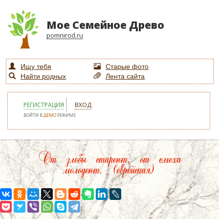
Мое Семейное Древо
pomnirod.ru
Ищу тебя
Старые фото
Найти родных
Лента сайта
РЕГИСТРАЦИЯ
ВХОД
ВОЙТИ В
ДЕМО
РЕЖИМЕ
От злобы стареют, от смеха
молодеют. (еврейская)