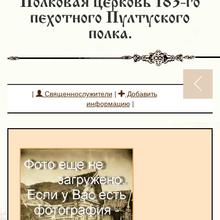
Полковая церковь 183-го
пехотного Пултуского
полка.
|
Священнослужители
|
Добавить
информацию
|