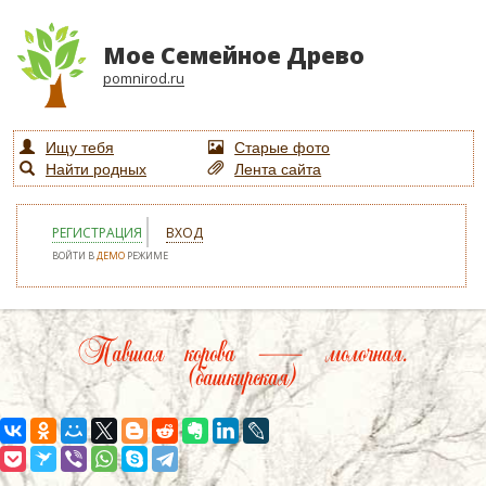
Мое Семейное Древо
pomnirod.ru
Ищу тебя
Старые фото
Найти родных
Лента сайта
РЕГИСТРАЦИЯ
ВХОД
ВОЙТИ В
ДЕМО
РЕЖИМЕ
Павшая корова — молочная.
(башкирская)