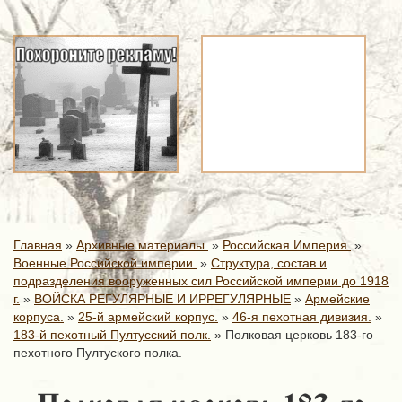
Главная
»
Архивные материалы.
»
Российская Империя.
»
Военные Российской империи.
»
Структура, состав и
подразделения вооруженных сил Российской империи до 1918
г.
»
ВОЙСКА РЕГУЛЯРНЫЕ И ИРРЕГУЛЯРНЫЕ
»
Армейские
корпуса.
»
25-й армейский корпус.
»
46-я пехотная дивизия.
»
183-й пехотный Пултусский полк.
»
Полковая церковь 183-го
пехотного Пултуского полка.