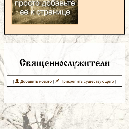
Священнослужители
|
Добавить нового
|
Прикрепить существующего
|