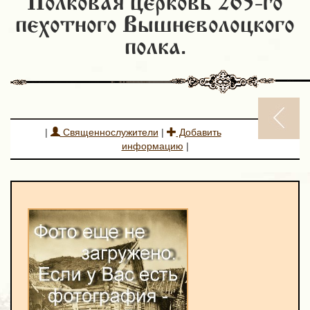
Полковая церковь 265-го
пехотного Вышневолоцкого
полка.
|
Священнослужители
|
Добавить
информацию
|