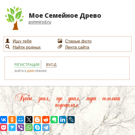
Мое Семейное Древо
pomnirod.ru
Ищу тебя
Старые фото
Найти родных
Лента сайта
РЕГИСТРАЦИЯ
ВХОД
ВОЙТИ В
ДЕМО
РЕЖИМЕ
Кабы знал, где упал, тут соломки
подостлал.