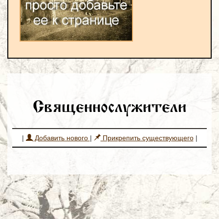
Священнослужители
|
Добавить нового
|
Прикрепить существующего
|