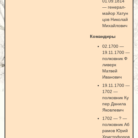
01.09.1814
— генерал-
майор Хатун
цов Николай
Михайлович
Командиры
02.1700 —
19.11.1700 —
полковник Ф
ливерк
Матвей
Иванович
19.11.1700 —
1702 —
полковник Ку
пер Данила
Яковлевич
1702 — ? —
полковник Аб
рамов Юрий
Христофоров