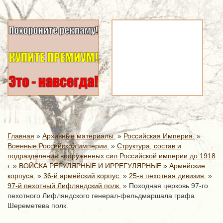
Главная
»
Архивные материалы.
»
Российская Империя.
»
Военные Российской империи.
»
Структура, состав и
подразделения вооруженных сил Российской империи до 1918
г.
»
ВОЙСКА РЕГУЛЯРНЫЕ И ИРРЕГУЛЯРНЫЕ
»
Армейские
корпуса.
»
36-й армейский корпус.
»
25-я пехотная дивизия.
»
97-й пехотный Лифляндский полк.
»
Походная церковь 97-го
пехотного Лифляндского генерал-фельдмаршала графа
Шереметева полк.