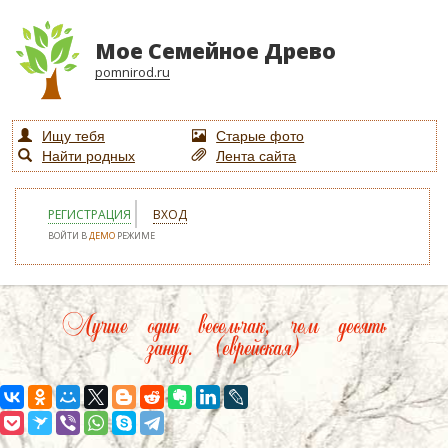
Мое Семейное Древо
pomnirod.ru
Ищу тебя
Старые фото
Найти родных
Лента сайта
РЕГИСТРАЦИЯ
ВХОД
ВОЙТИ В
ДЕМО
РЕЖИМЕ
Лучше один весельчак, чем десять
зануд. (еврейская)