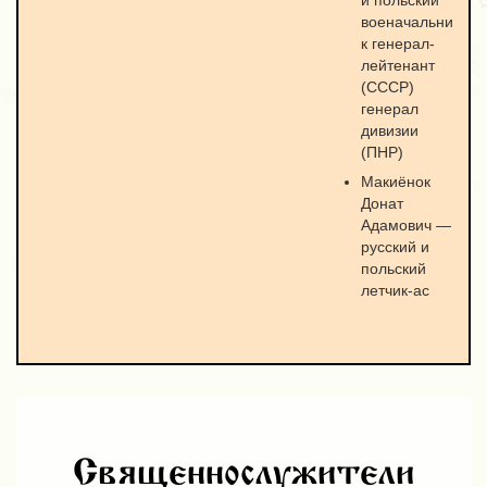
и польский
военачальни
к генерал-
лейтенант
(СССР)
генерал
дивизии
(ПНР)
Макиёнок
Донат
Адамович —
русский и
польский
летчик-ас
Священнослужители