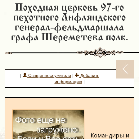
Походная церковь 97-го
пехотного Лифляндского
генерал-фельдмаршала
графа Шереметева полк.
|
Священнослужители
|
Добавить
информацию
|
Командиры и