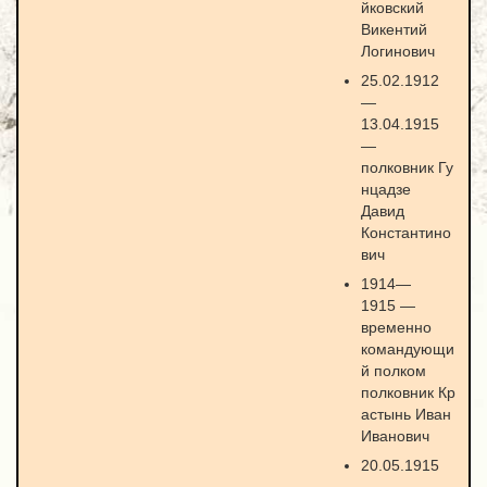
йковский
Викентий
Логинович
25.02.1912
—
13.04.1915
—
полковник Гу
нцадзе
Давид
Константино
вич
1914—
1915 —
временно
командующи
й полком
полковник Кр
астынь Иван
Иванович
20.05.1915