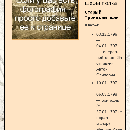
шефы полка
Старый
Троицкий полк
Шефы:
03.12.1796
—
04.01.1797
— генерал-
лейтенант Зл
отницкий
Антон
Осипович
10.01.1797
—
05.03.1798
— бригадир
(с
27.01.1797 ге
нерал-
майор)
Мерлин Иван