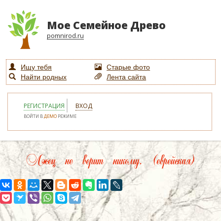
Мое Семейное Древо
pomnirod.ru
Ищу тебя
Старые фото
Найти родных
Лента сайта
РЕГИСТРАЦИЯ
ВХОД
ВОЙТИ В
ДЕМО
РЕЖИМЕ
Лжец не верит никому. (еврейская)