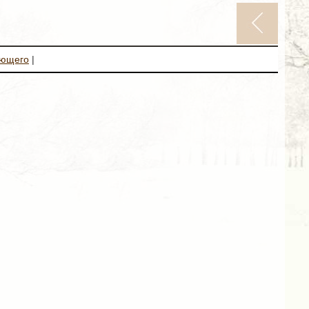
ующего
|