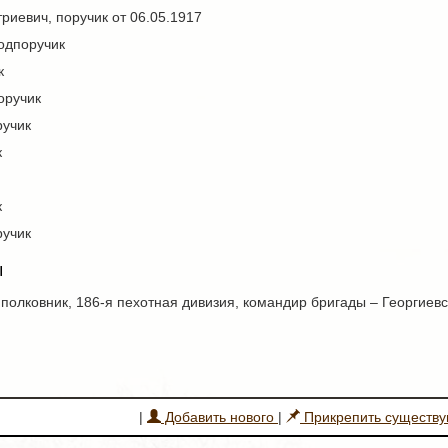
иевич, поручик от 06.05.1917
одпоручик
к
оручик
ручик
к
к
ручик
ы
полковник, 186-я пехотная дивизия, командир бригады – Георгиевск
|
Добавить нового
|
Прикрепить существ