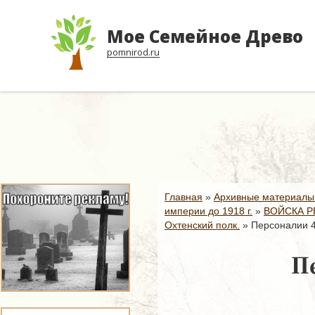
Мое Семейное Древо
pomnirod.ru
Главная
»
Архивные материалы
империи до 1918 г.
»
ВОЙСКА Р
Охтенский полк.
»
Персоналии 4
Пе