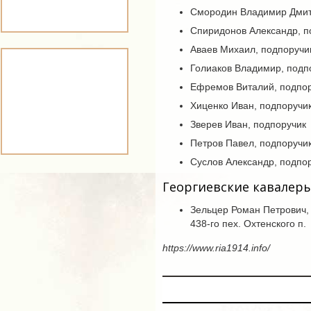
Смородин Владимир Дмитр
Спиридонов Александр, п
Аваев Михаил, подпоручи
Голиаков Владимир, подп
Ефремов Виталий, подпо
Хиценко Иван, подпоручи
Зверев Иван, подпоручик
Петров Павел, подпоручи
Суслов Александр, подпо
Георгиевские кавалер
Зельцер Роман Петрович, 
438-го пех. Охтенского п.
https://www.ria1914.info/