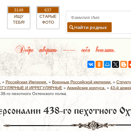
3148
637
ИЩУ
СТАРЫЕ
ТЕБЯ!
ФОТО
Найти родных
Добро творить — себя веселить.
.
»
Российская Империя.
»
Военные Российской империи.
»
Структ
ЕГУЛЯРНЫЕ И ИРРЕГУЛЯРНЫЕ
»
Армейские корпуса.
»
43-й армей
38-го пехотного Охтенского полка.
рсоналии 438-го пехотного Ох