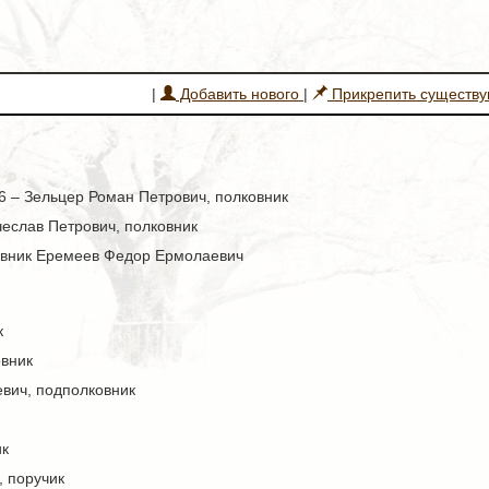
|
Добавить нового
|
Прикрепить существ
16 – Зельцер Роман Петрович, полковник
чеслав Петрович, полковник
ковник Еремеев Федор Ермолаевич
к
вник
вич, подполковник
ик
, поручик