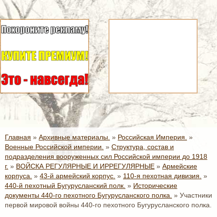
Главная
»
Архивные материалы.
»
Российская Империя.
»
Военные Российской империи.
»
Структура, состав и
подразделения вооруженных сил Российской империи до 1918
г.
»
ВОЙСКА РЕГУЛЯРНЫЕ И ИРРЕГУЛЯРНЫЕ
»
Армейские
корпуса.
»
43-й армейский корпус.
»
110-я пехотная дивизия.
»
440-й пехотный Бугурусланский полк.
»
Исторические
документы 440-го пехотного Бугурусланского полка.
»
Участники
первой мировой войны 440-го пехотного Бугурусланского полка.