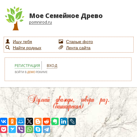
Мое Семейное Древо
pomnirod.ru
Ищу тебя
Старые фото
Найти родных
Лента сайта
РЕГИСТРАЦИЯ
ВХОД
ВОЙТИ В
ДЕМО
РЕЖИМЕ
Думай дважды, говори раз.
(башкирская)