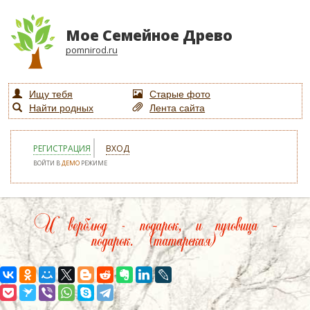
Мое Семейное Древо
pomnirod.ru
Ищу тебя
Старые фото
Найти родных
Лента сайта
РЕГИСТРАЦИЯ
ВХОД
ВОЙТИ В
ДЕМО
РЕЖИМЕ
И верблюд - подарок, и пуговица –
подарок. (татарская)