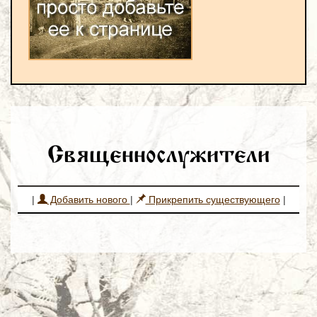
Священнослужители
|
Добавить нового
|
Прикрепить существующего
|