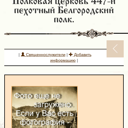
Полковая церковь 447-й
пехотный Белгородский
полк.
|
Священнослужители
|
Добавить
информацию
|