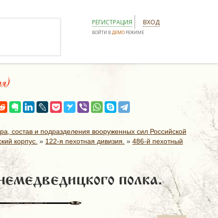
РЕГИСТРАЦИЯ
ВХОД
ВОЙТИ В
ДЕМО
РЕЖИМЕ
ая)
ура, состав и подразделения вооруженных сил Российской
кий корпус.
»
122-я пехотная дивизия.
»
486-й пехотный
немедведицкого полка.