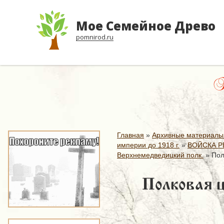
Мое Семейное Древо
pomnirod.ru
Пл
Главная
»
Архивные материалы
империи до 1918 г.
»
ВОЙСКА Р
Верхнемедведицкий полк.
»
Пол
Полковая ц