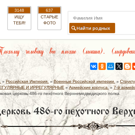
3148
637
ИЩУ
СТАРЫЕ
ТЕБЯ!
ФОТО
Найти родных
охому человеку все плохие (мокша). (мордовск
.
»
Российская Империя.
»
Военные Российской империи.
»
Структ
ЕГУЛЯРНЫЕ И ИРРЕГУЛЯРНЫЕ
»
Армейские корпуса.
»
7-й армейс
ковая церковь 486-го пехотного Верхнемедведицкого полка.
ерковь 486-го пехотного Верх