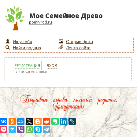
Мое Семейное Древо
pomnirod.ru
Ищу тебя
Старые фото
Найти родных
Лента сайта
РЕГИСТРАЦИЯ
ВХОД
ВОЙТИ В
ДЕМО
РЕЖИМЕ
Бодливая корова комолой родится.
(удмуртская)