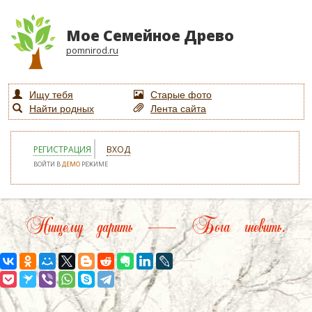
Мое Семейное Древо
pomnirod.ru
Ищу тебя
Старые фото
Найти родных
Лента сайта
РЕГИСТРАЦИЯ
ВХОД
ВОЙТИ В
ДЕМО
РЕЖИМЕ
Нищему дарить — Бога гневить.