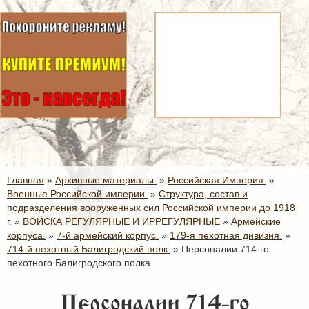
Главная
»
Архивные материалы.
»
Российская Империя.
»
Военные Российской империи.
»
Структура, состав и
подразделения вооруженных сил Российской империи до 1918
г.
»
ВОЙСКА РЕГУЛЯРНЫЕ И ИРРЕГУЛЯРНЫЕ
»
Армейские
корпуса.
»
7-й армейский корпус.
»
179-я пехотная дивизия.
»
714-й пехотный Балигродский полк.
»
Персоналии 714-го
пехотного Балигродского полка.
Персоналии 714-го