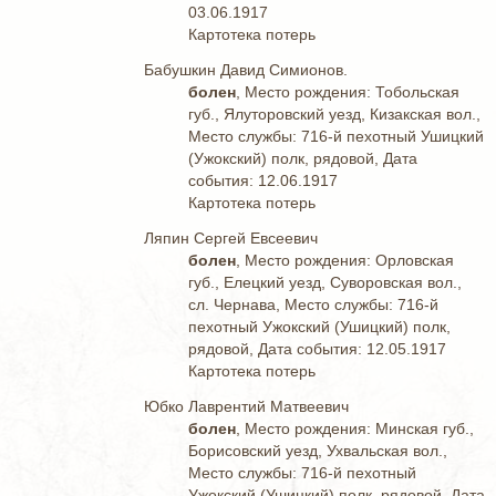
03.06.1917
Картотека потерь
Бабушкин Давид Симионов.
болен
, Место рождения: Тобольская
губ., Ялуторовский уезд, Кизакская вол.,
Место службы: 716-й пехотный Ушицкий
(Ужокский) полк, рядовой, Дата
события: 12.06.1917
Картотека потерь
Ляпин Сергей Евсеевич
болен
, Место рождения: Орловская
губ., Елецкий уезд, Суворовская вол.,
сл. Чернава, Место службы: 716-й
пехотный Ужокский (Ушицкий) полк,
рядовой, Дата события: 12.05.1917
Картотека потерь
Юбко Лаврентий Матвеевич
болен
, Место рождения: Минская губ.,
Борисовский уезд, Ухвальская вол.,
Место службы: 716-й пехотный
Ужокский (Ушицкий) полк, рядовой, Дата