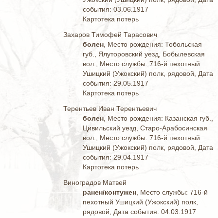
события: 03.06.1917
Картотека потерь
Захаров Тимофей Тарасович
болен
, Место рождения: Тобольская
губ., Ялуторовский уезд, Бобылевская
вол., Место службы: 716-й пехотный
Ушицкий (Ужокский) полк, рядовой, Дата
события: 29.05.1917
Картотека потерь
Терентьев Иван Терентьевич
болен
, Место рождения: Казанская губ.,
Цивильский уезд, Старо-Арабосинская
вол., Место службы: 716-й пехотный
Ушицкий (Ужокский) полк, рядовой, Дата
события: 29.04.1917
Картотека потерь
Виноградов Матвей
ранен/контужен
, Место службы: 716-й
пехотный Ушицкий (Ужокский) полк,
рядовой, Дата события: 04.03.1917