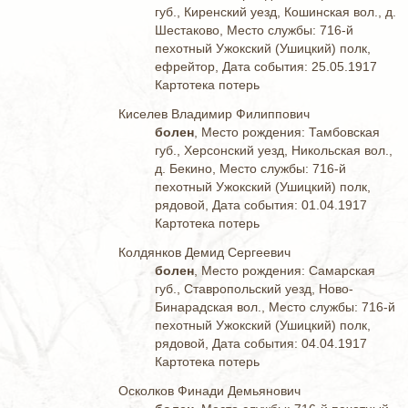
губ., Киренский уезд, Кошинская вол., д.
Шестаково, Место службы: 716-й
пехотный Ужокский (Ушицкий) полк,
ефрейтор, Дата события: 25.05.1917
Картотека потерь
Киселев Владимир Филиппович
болен
, Место рождения: Тамбовская
губ., Херсонский уезд, Никольская вол.,
д. Бекино, Место службы: 716-й
пехотный Ужокский (Ушицкий) полк,
рядовой, Дата события: 01.04.1917
Картотека потерь
Колдянков Демид Сергеевич
болен
, Место рождения: Самарская
губ., Ставропольский уезд, Ново-
Бинарадская вол., Место службы: 716-й
пехотный Ужокский (Ушицкий) полк,
рядовой, Дата события: 04.04.1917
Картотека потерь
Осколков Финади Демьянович