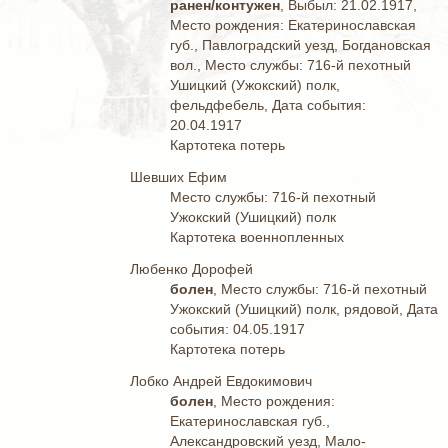
ранен/контужен
, Выбыл: 21.02.1917,
Место рождения: Екатеринославская
губ., Павлоградский уезд, Богдановская
вол., Место службы: 716-й пехотный
Ушицкий (Ужокский) полк,
фельдфебель, Дата события:
20.04.1917
Картотека потерь
Шевших Ефим
Место службы: 716-й пехотный
Ужокский (Ушицкий) полк
Картотека военнопленных
Любенко Дорофей
болен
, Место службы: 716-й пехотный
Ужокский (Ушицкий) полк, рядовой, Дата
события: 04.05.1917
Картотека потерь
Лобко Андрей Евдокимович
болен
, Место рождения:
Екатеринославская губ.,
Александровский уезд, Мало-