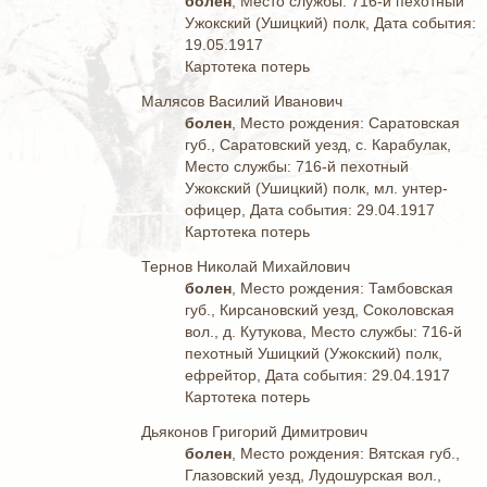
болен
, Место службы: 716-й пехотный
Ужокский (Ушицкий) полк, Дата события:
19.05.1917
Картотека потерь
Малясов Василий Иванович
болен
, Место рождения: Саратовская
губ., Саратовский уезд, с. Карабулак,
Место службы: 716-й пехотный
Ужокский (Ушицкий) полк, мл. унтер-
офицер, Дата события: 29.04.1917
Картотека потерь
Тернов Николай Михайлович
болен
, Место рождения: Тамбовская
губ., Кирсановский уезд, Соколовская
вол., д. Кутукова, Место службы: 716-й
пехотный Ушицкий (Ужокский) полк,
ефрейтор, Дата события: 29.04.1917
Картотека потерь
Дьяконов Григорий Димитрович
болен
, Место рождения: Вятская губ.,
Глазовский уезд, Лудошурская вол.,