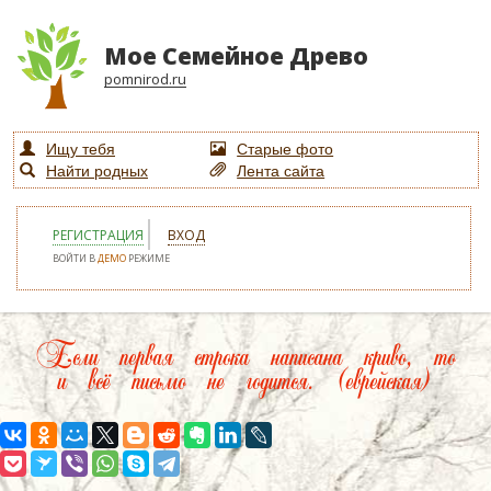
Мое Семейное Древо
pomnirod.ru
Ищу тебя
Старые фото
Найти родных
Лента сайта
РЕГИСТРАЦИЯ
ВХОД
ВОЙТИ В
ДЕМО
РЕЖИМЕ
Если первая строка написана криво, то
и всё письмо не годится. (еврейская)