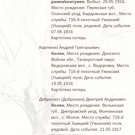
ранен/контужен
, Выбыл: 26.05.1916,
Место рождения: Пермская губ.,
Осинский уезд, Бардымская вол., Место
службы: 716-й пехотный Ужокский
(Ушицкий) полк, рядовой, Дата события:
07.06.1916
Картотека потерь
Карпенко Андрей Григорьевич
болен
, Место рождения: Донского
Войска обл., Таганрогский округ,
Ведоровская вол., с. Ведоровка, Место
службы: 716-й пехотный Ужокский
(Ушицкий) полк, Дата события:
19.05.1916
Картотека потерь
Доброскоч (Доброскок) Дмитрий Андреевич
болен
, Место рождения: Волынская
губ., Днепровский уезд, Моячинская
вол., с. Моячи, Место службы: 716-й
пехотный Ушицкий (Ужокский) полк,
рядовой, Дата события: 21.05.1917