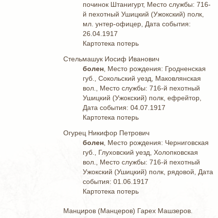
починок Штанигурт, Место службы: 716-
й пехотный Ушицкий (Ужокский) полк,
мл. унтер-офицер, Дата события:
26.04.1917
Картотека потерь
Стельмашук Иосиф Иванович
болен
, Место рождения: Гродненская
губ., Сокольский уезд, Маковлянская
вол., Место службы: 716-й пехотный
Ушицкий (Ужокский) полк, ефрейтор,
Дата события: 04.07.1917
Картотека потерь
Огурец Никифор Петрович
болен
, Место рождения: Черниговская
губ., Глуховский уезд, Холопковская
вол., Место службы: 716-й пехотный
Ужокский (Ушицкий) полк, рядовой, Дата
события: 01.06.1917
Картотека потерь
Манциров (Манцеров) Гарех Машзеров.