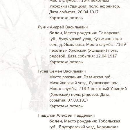
Место службы: 716-й пехотный
Ужокский (Ушицкий) полк, ефрейтор,
Дата события: 26.04.1917
Картотека потерь
Лукин Андрей Васильевич
болен
, Место рождения: Самарская
губ., Бузулукский уезд, Кузьминовская
вол., д. Яковлевка, Место службы: 716-й
пехотный Ужокский (Ушицкий) полк,
рядовой, Дата события: 12.04.1917
Картотека потерь
Гусев Семен Васильевич
Место рождения: Рязанская губ.,
Михайловский уезд, Лужковская вол.,
Место службы: 716-й пехотный Ушицкий
(Ужокский) полк, рядовой, Дата
события: 07.09.1917
Картотека потерь
Пищулин Алексей Фаддеевич
болен
, Место рождения: Тобольская
губ., Ялуторовский уезд, Коркинская