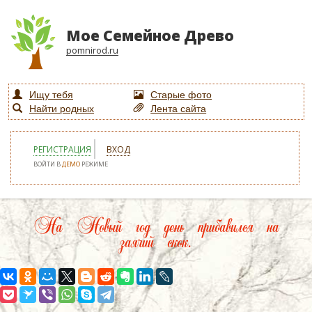
Мое Семейное Древо
pomnirod.ru
Ищу тебя
Старые фото
Найти родных
Лента сайта
РЕГИСТРАЦИЯ
ВХОД
ВОЙТИ В
ДЕМО
РЕЖИМЕ
На Новый год день прибавился на
заячий скок.