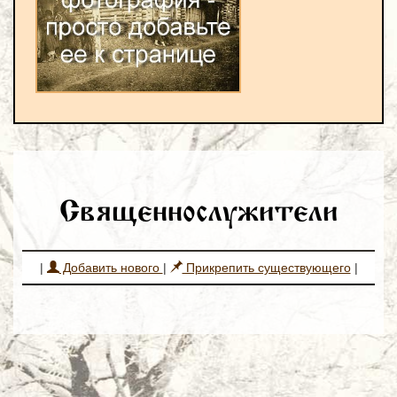
Священнослужители
|
Добавить нового
|
Прикрепить существующего
|