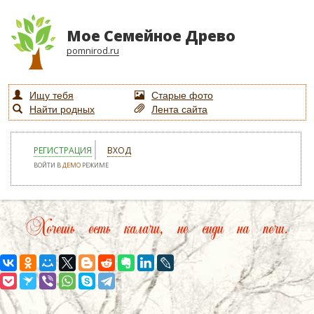
Мое Семейное Древо
pomnirod.ru
Ищу тебя
Старые фото
Найти родных
Лента сайта
РЕГИСТРАЦИЯ
ВХОД
ВОЙТИ В
ДЕМО
РЕЖИМЕ
Хочешь есть калачи, не сиди на печи.