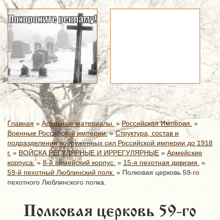
Главная
»
Архивные материалы.
»
Российская Империя.
»
Военные Российской империи.
»
Структура, состав и
подразделения вооруженных сил Российской империи до 1918
г.
»
ВОЙСКА РЕГУЛЯРНЫЕ И ИРРЕГУЛЯРНЫЕ
»
Армейские
корпуса.
»
8-й армейский корпус.
»
15-я пехотная дивизия.
»
59-й пехотный Люблинский полк.
»
Полковая церковь 59-го
пехотного Люблинского полка.
Полковая церковь 59-го