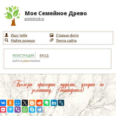
Мое Семейное Древо
pomnirod.ru
Ищу тебя
Старые фото
Найти родных
Лента сайта
РЕГИСТРАЦИЯ
ВХОД
ВОЙТИ В
ДЕМО
РЕЖИМЕ
Болезнь приходит пудами, уходит по
золотнику. (башкирская)