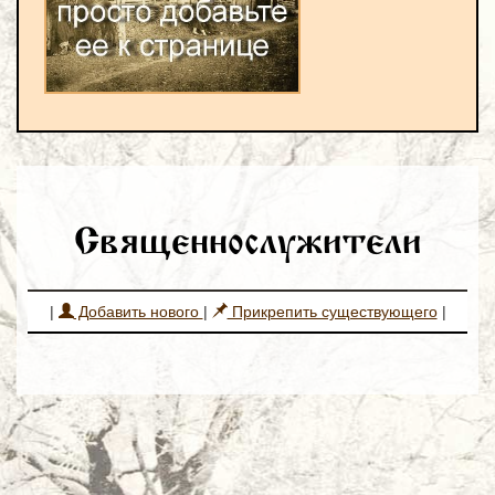
Священнослужители
|
Добавить нового
|
Прикрепить существующего
|