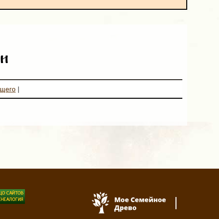
и
ющего
|