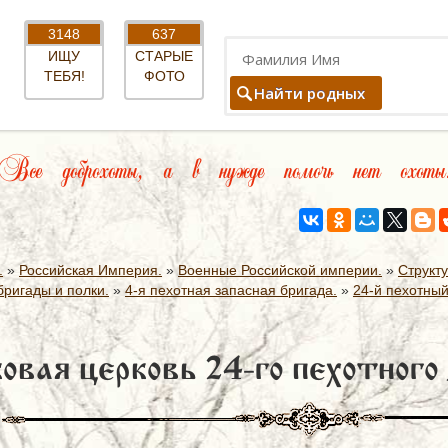
3148
637
ИЩУ
СТАРЫЕ
ТЕБЯ!
ФОТО
Найти родных
Все доброхоты, а в нужде помочь нет охоты
.
»
Российская Империя.
»
Военные Российской империи.
»
Структ
ригады и полки.
»
4-я пехотная запасная бригада.
»
24-й пехотный
овая церковь 24-го пехотного 