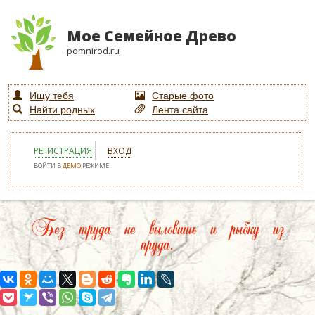
Мое Семейное Древо
pomnirod.ru
Ищу тебя
Старые фото
Найти родных
Лента сайта
РЕГИСТРАЦИЯ
ВХОД
ВОЙТИ В
ДЕМО
РЕЖИМЕ
Без труда не выловишь и рыбку из
пруда.