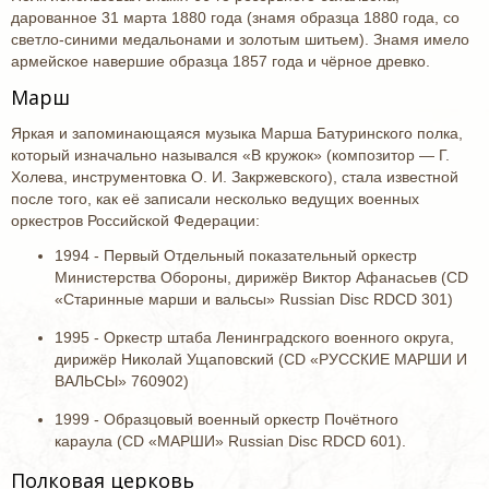
дарованное 31 марта 1880 года (знамя образца 1880 года, со
светло-синими медальонами и золотым шитьем). Знамя имело
армейское навершие образца 1857 года и чёрное древко.
Марш
Яркая и запоминающаяся музыка Марша Батуринского полка,
который изначально назывался «В кружок» (композитор — Г.
Холева, инструментовка О. И. Закржевского), стала известной
после того, как её записали несколько ведущих военных
оркестров Российской Федерации:
1994 - Первый Отдельный показательный оркестр
Министерства Обороны, дирижёр Виктор Афанасьев (CD
«Старинные марши и вальсы» Russian Disc RDCD 301)
1995 - Оркестр штаба Ленинградского военного округа,
дирижёр Николай Ущаповский (CD «РУССКИЕ МАРШИ И
ВАЛЬСЫ» 760902)
1999 - Образцовый военный оркестр Почётного
караула (CD «МАРШИ» Russian Disc RDCD 601).
Полковая церковь