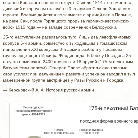
составе Киевского военного округа. С июля 1914 г. он вместе с
дивизией и корпусом включён в 3-ю армию Северо-Западного
фронта. Боевые действия полк вместе с армией вёл в Польше,
на реке Сан, после Горлицкого прорыва германо-австрийских
войск 1915 года — на западе современной Белоруссии.
25-го наступление развивалось туго. Лишь два левофланговых
корпуса 5-й армии, совместно с выходившим в томашовском
направлении XXI корпусом 3-й армии разбили у Посадова
группу эрцгерцога Иосифа Фердинанда. В боях у Посадова 25
августа нами взято 2400 пленных и 18 орудий (175-м пехотным
Батуринским полком). Генерал Плеве обратил сюда главные
свои усилия: при дальнейшем развитии успеха он заходил в тыл
маневренной группе австрийцев у Равы Русской и Городка.
— Керсновский А. А. История русской армии