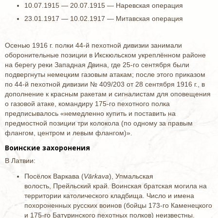
10.07.1915 — 20.07.1915 — Наревская операция
23.01.1917 — 10.02.1917 — Митавская операция
Осенью 1916 г. полки 44-й пехотной дивизии занимали
оборонительные позиции в Икскюльском укреплённом районе
на берегу реки Западная Двина, где 25-го сентября были
подвергнуты немецким газовым атакам; после этого приказом
по 44-й пехотной дивизии № 409/203 от 28 сентября 1916 г., в
дополнение к красным ракетам и сигналистам для оповещения
о газовой атаке, командиру 175-го пехотного полка
предписывалось «немедленно купить и поставить на
предмостной позиции три колокола (по одному за правым
флангом, центром и левым флангом)».
Воинские захоронения
В Латвии:
Посёлок Варкава (
Vārkava
), Упмальская
волость, Прейльский край. Воинская братская могила на
территории католического кладбища. Число и имена
похороненных русских воинов (бойцы 173-го Каменецкого
и 175-го Батуринского пехотных полков) неизвестны.