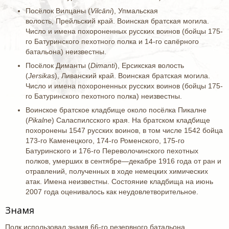
Посёлок Вилцаны (
Vilcāni
), Упмальская
волость, Прейльский край. Воинская братская могила.
Число и имена похороненных русских воинов (бойцы 175-
го Батуринского пехотного полка и 14-го сапёрного
батальона) неизвестны.
Посёлок Диманты (
Dimanti
), Ерсикская волость
(
Jersikas
), Ливанский край. Воинская братская могила.
Число и имена похороненных русских воинов (бойцы 175-
го Батуринского пехотного полка) неизвестны.
Воинское братское кладбище около посёлка Пикалне
(
Pikalne
) Саласпилсского края. На братском кладбище
похоронены 1547 русских воинов, в том числе 1542 бойца
173-го Каменецкого, 174-го Роменского, 175-го
Батуринского и 176-го Переволочинского пехотных
полков, умерших в сентябре—декабре 1916 года от ран и
отравлений, полученных в ходе немецких химических
атак. Имена неизвестны. Состояние кладбища на июнь
2007 года оценивалось как неудовлетворительное.
Знамя
Полк использовал знамя 66-го резервного батальона,