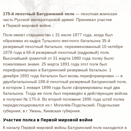
175-й пехотный Батуринский полк
— пехотная воинская
часть Русской императорской армии. Принимал участие
в Первой мировой войне.
Полк имеет старшинство с 31 июля 1877 года, когда был
образован из кадра Тульского местного батальона 35-й
резервный пехотный батальон, переименованный 10 октября
1878 года в 66-й резервный пехотный (кадровый) полк.
Высочайшей грамотой от 31 марта 1880 года полку было
пожаловано знамя. 25 марта 1891 года этот полк был
переформирован в Батуринский резервный батальон. 1
декабря 1892 года батальон был вновь переформирован — в
двухбатальонный 188-й пехотный резервный Батуринский полк,
в котором 1 января 1898 года были сформированы ещё два
батальона. Тогда же полк был переведён в действующие войска
и получил № 175-й. Во второй половине 1895 года штаб полка
передислоцировался из г. Могилёв-Подольский, Подольская
губерния, в г. Умань, Киевская губерния.
Участие полка в Первой мировой войне
К началу Первой мировой войны Батуринский полк находился в