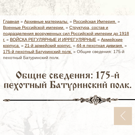
Главная
»
Архивные материалы.
»
Российская Империя.
»
Военные Российской империи.
»
Структура, состав и
подразделения вооруженных сил Российской империи до 1918
г.
»
ВОЙСКА РЕГУЛЯРНЫЕ И ИРРЕГУЛЯРНЫЕ
»
Армейские
корпуса.
»
21-й армейский корпус.
»
44-я пехотная дивизия.
»
175-й пехотный Батуринский полк.
»
Общие сведения: 175-й
пехотный Батуринский полк.
Общие сведения: 175-й
пехотный Батуринский полк.