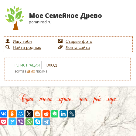
Мое Семейное Древо
pomnirod.ru
Ищу тебя
Старые фото
Найти родных
Лента сайта
РЕГИСТРАЦИЯ
ВХОД
ВОЙТИ В
ДЕМО
РЕЖИМЕ
Одна пчела лучше, чем рой мух.