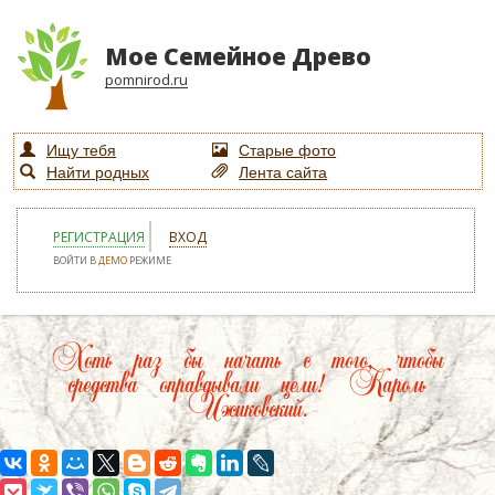
Мое Семейное Древо
pomnirod.ru
Ищу тебя
Старые фото
Найти родных
Лента сайта
РЕГИСТРАЦИЯ
ВХОД
ВОЙТИ В
ДЕМО
РЕЖИМЕ
Хоть раз бы начать с того, чтобы
средства оправдывали цели! Кароль
Ижиковский.