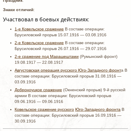
Праздник
:
Знаки отличий
:
Участвовал в боевых действиях:
1-е Ковельское сражение
В составе операции:
Брусиловский прорыв 15.07.1916 — 03.08.1916
2-е Ковельское сражение
В составе операции:
Брусиловский прорыв 26.07.1916 — 29.07.1916
2-е сражение под Марашештами
(Румынский фронт)
19.08.1917 — 22.08.1917
Августовская операция русского Юго-Западного фронт
а В
составе операции: Брусиловский прорыв 31.08.1916 —
03.09.1916
Доброноуцкое сражение
(Окненский прорыв) 9-й русской
армии В составе операции: Брусиловский прорыв
09.06.1916 — 09.06.1916
Ковельское сражение русского
Юго-Западного фронта
В
составе операции: Брусиловский прорыв 16.09.1916 —
30.09.1916