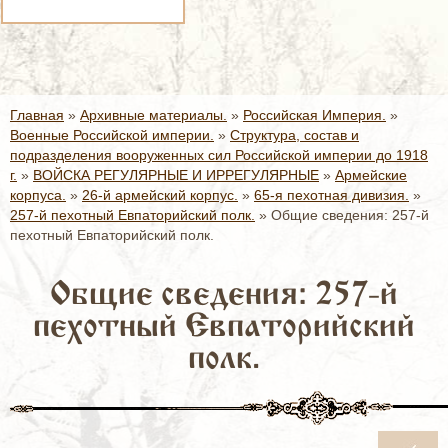
Главная
»
Архивные материалы.
»
Российская Империя.
»
Военные Российской империи.
»
Структура, состав и
подразделения вооруженных сил Российской империи до 1918
г.
»
ВОЙСКА РЕГУЛЯРНЫЕ И ИРРЕГУЛЯРНЫЕ
»
Армейские
корпуса.
»
26-й армейский корпус.
»
65-я пехотная дивизия.
»
257-й пехотный Евпаторийский полк.
»
Общие сведения: 257-й
пехотный Евпаторийский полк.
Общие сведения: 257-й
пехотный Евпаторийский
полк.