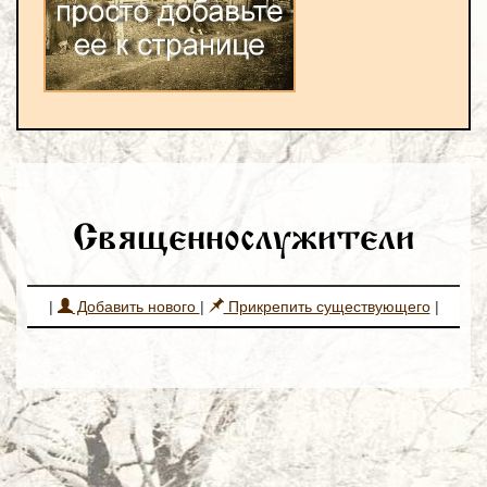
Священнослужители
|
Добавить нового
|
Прикрепить существующего
|