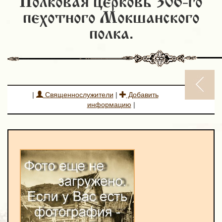
Полковая церковь 306-го
пехотного Мокшанского
полка.
|
Священнослужители
|
Добавить
информацию
|