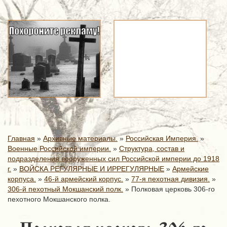
Главная
»
Архивные материалы.
»
Российская Империя.
»
Военные Российской империи.
»
Структура, состав и
подразделения вооруженных сил Российской империи до 1918
г.
»
ВОЙСКА РЕГУЛЯРНЫЕ И ИРРЕГУЛЯРНЫЕ
»
Армейские
корпуса.
»
46-й армейский корпус.
»
77-я пехотная дивизия.
»
306-й пехотный Мокшанский полк.
»
Полковая церковь 306-го
пехотного Мокшанского полка.