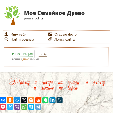
Мое Семейное Древо
pomnirod.ru
Ищу тебя
Старые фото
Найти родных
Лента сайта
РЕГИСТРАЦИЯ
ВХОД
ВОЙТИ В
ДЕМО
РЕЖИМЕ
Доброму и сухарь на пользу, а злому
и мясное не впрок.