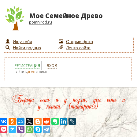
Мое Семейное Древо
pomnirod.ru
Ищу тебя
Старые фото
Найти родных
Лента сайта
РЕГИСТРАЦИЯ
ВХОД
ВОЙТИ В
ДЕМО
РЕЖИМЕ
Борода есть и у козла, усы есть и
у кошки. (татарская)