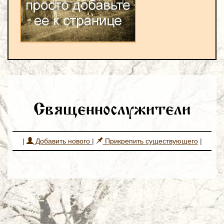
Священнослужители
|
Добавить нового
|
Прикрепить существующего
|