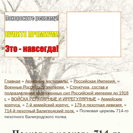
Главная
»
Архивные материалы.
»
Российская Империя.
»
Военные Российской империи.
»
Структура, состав и
подразделения вооруженных сил Российской империи до 1918
г.
»
ВОЙСКА РЕГУЛЯРНЫЕ И ИРРЕГУЛЯРНЫЕ
»
Армейские
корпуса.
»
7-й армейский корпус.
»
179-я пехотная дивизия.
»
714-й пехотный Балигродский полк.
»
Полковая церковь 714-го
пехотного Балигродского полка.