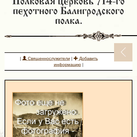
Полковая церковь 714-го
пехотного Балигродского
полка.
|
Священнослужители
|
Добавить
информацию
|