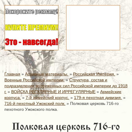
Главная
»
Архивные материалы.
»
Российская Империя.
»
Военные Российской империи.
»
Структура, состав и
подразделения вооруженных сил Российской империи до 1918
г.
»
ВОЙСКА РЕГУЛЯРНЫЕ И ИРРЕГУЛЯРНЫЕ
»
Армейские
корпуса.
»
7-й армейский корпус.
»
179-я пехотная дивизия.
»
716-й пехотный Ужокский полк.
»
Полковая церковь 716-го
пехотного Ужокского полка.
Полковая церковь 716-го