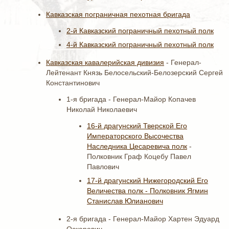
Кавказская пограничная пехотная бригада
2-й Кавказский пограничный пехотный полк
4-й Кавказский пограничный пехотный полк
Кавказская кавалерийская дивизия
- Генерал-
Лейтенант Князь Белосельский-Белозерский Сергей
Константинович
1-я бригада - Генерал-Майор Копачев
Николай Николаевич
16-й драгунский Тверской Его
Императорского Высочества
Наследника Цесаревича полк
-
Полковник Граф Коцебу Павел
Павлович
17-й драгунский Нижегородский Его
Величества полк - Полковник Ягмин
Станислав Юлианович
2-я бригада - Генерал-Майор Хартен Эдуард