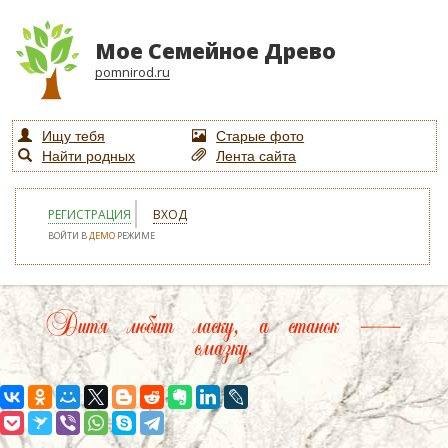
Мое Семейное Древо
pomnirod.ru
Ищу тебя
Старые фото
Найти родных
Лента сайта
РЕГИСТРАЦИЯ
ВХОД
ВОЙТИ В
ДЕМО
РЕЖИМЕ
Дитя любит ласку, а станок —
смазку.