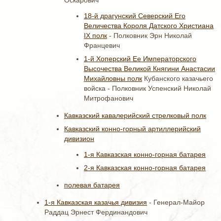
Оскарович
18-й драгунский Северский Его
Величества Короля Датского Христиана
IX полк
- Полковник Эрн Николай
Францевич
1-й Хоперский Ее Императорского
Высочества Великой Княгини Анастасии
Михайловны полк
Кубанского казачьего
войска - Полковник Успенский Николай
Митрофанович
Кавказский кавалерийский стрелковый полк
Кавказский конно-горный артиллерийский
дивизион
1-я Кавказская конно-горная батарея
2-я Кавказская конно-горная батарея
полевая батарея
1-я Кавказская казачья дивизия
- Генерал-Майор
Раддац Эрнест Фердинандович