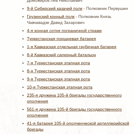
Доможиров Лев Николаевич
9-й Сибирский казачий полк
- Полковник Первушин
Грузинский конный полк
- Полковник Князь
Чавчавадзе Давид Захарович
4-я конная сотня пограничной стражи
Туркестанская поршневая батарея
1-я Кавказская отдельная гаубичная батарея
8-й Кавказский саперный батальон
7-я Туркестанская этапная рота
8-я Туркестанская этапная рота
9-я Туркестанская этапная рота
10-я Туркестанская этапная рота
235-я дружина 105-й бригады государственного
ополчения
561-я дружина 105-й бригады государственного
ополчения
41-я батарея 105-й ополченческой артиллерийской
бригады