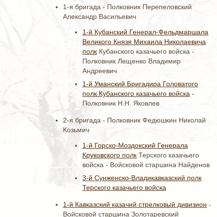
1-я бригада - Полковник Перепеловский
Александр Васильевич
1-й Кубанский Генерал-Фельдмаршала
Великого Князя Михаила Николаевича
полк
Кубанского казачьего войска -
Полковник Лещенко Владимир
Андреевич
1-й Уманский Бригадира Головатого
полк Кубанского казачьего войска
-
Полковник Н.Н. Яковлев
2-я бригада - Полковник Федюшкин Николай
Козьмич
1-й Горско-Моздокский Генерала
Круковского полк
Терского казачьего
войска - Войсковой старшина Найденов
3-й Сунженско-Владикавказский полк
Терского казачьего войска
1-й Кавказский казачий стрелковый дивизион
-
Войсковой старшина Золотаревский