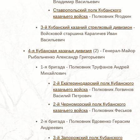
Владимир Васильевич
Ставропольский полк Кубанского
казачьего войска
- Полковник Ягодкин
3-й Кубанский казачий стрелковый дивизион
-
Войсковой старшина Карагичев Иван
Васильевич
4-я Кубанская казачья дивизия
(2) - Генерал-Майор
Рыбальченко Александр Григорьевич
1-я бригада - Полковник Труфанов Андрей
Михайлович
2-й Екатеринодарский полк Кубанского
казачьего войска
- Полковник Логвинов
Василий Петрович
2-й Черноморский полк Кубанского
казачьего войска
- Полковник Феськов
2-я бригада - Полковник Вдовенко Герасим
Андреевич
3-й Запорожский полк Кубанского