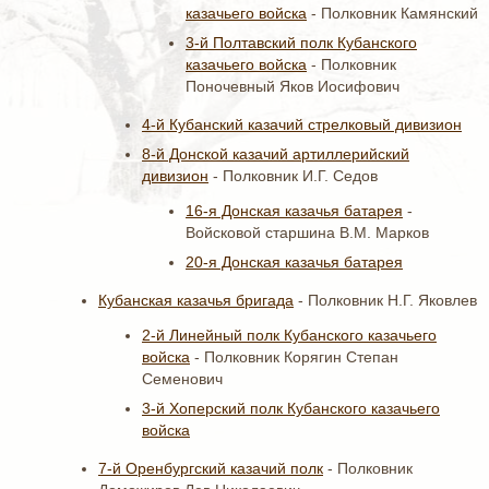
казачьего войска
- Полковник Камянский
3-й Полтавский полк Кубанского
казачьего войска
- Полковник
Поночевный Яков Иосифович
4-й Кубанский казачий стрелковый дивизион
8-й Донской казачий артиллерийский
дивизион
- Полковник И.Г. Седов
16-я Донская казачья батарея
-
Войсковой старшина В.М. Марков
20-я Донская казачья батарея
Кубанская казачья бригада
- Полковник Н.Г. Яковлев
2-й Линейный полк Кубанского казачьего
войска
- Полковник Корягин Степан
Семенович
3-й Хоперский полк Кубанского казачьего
войска
7-й Оренбургский казачий полк
- Полковник